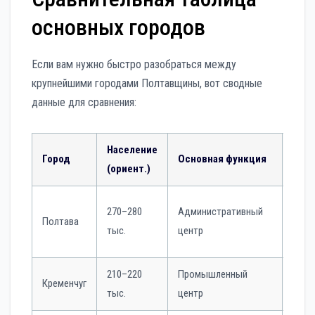
основных городов
Если вам нужно быстро разобраться между
крупнейшими городами Полтавщины, вот сводные
данные для сравнения:
Население
Город
Основная функция
Осо
(ориент.)
Обра
270–280
Административный
Полтава
культ
тыс.
центр
меди
210–220
Промышленный
НПЗ,
Кременчуг
тыс.
центр
Днеп