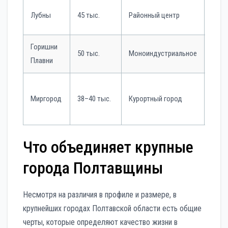
Фарм
Лубны
45 тыс.
Районный центр
пище
Горишни
ПАО
50 тыс.
Моноиндустриальное
Плавни
«Пол
Мине
Миргород
38–40 тыс.
Курортный город
воды
сана
Что объединяет крупные
города Полтавщины
Несмотря на различия в профиле и размере, в
крупнейших городах Полтавской области есть общие
черты, которые определяют качество жизни в