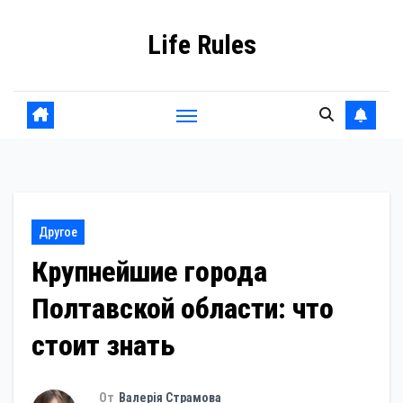
Перейти
Life Rules
к
содержанию
Другое
Крупнейшие города
Полтавской области: что
стоит знать
От
Валерія Страмова