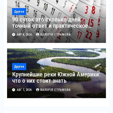
Другое
90 суток это сколько дней:
точный ответ и практическое
применение
АВГ 8, 2026
ВАЛЕРІЯ СТРАМОВА
Другое
Крупнейшие реки Южной Америки:
что о них стоит знать
АВГ 7, 2026
ВАЛЕРІЯ СТРАМОВА