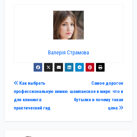
Валерія Страмова
Навигация
Как выбрать
Самое дорогое
профессиональную химию
шампанское в мире: что в
по
для клининга:
бутылке и почему такая
записям
практический гид
цена