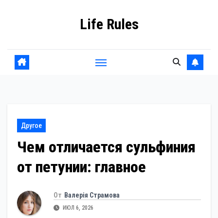
Перейти
Life Rules
к
содержанию
Другое
Чем отличается сульфиния
от петунии: главное
От
Валерія Страмова
ИЮЛ 6, 2026