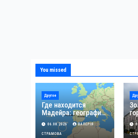
You missed
Другое
Др
Где находится
Зо
Мадейра: география
го
острова
ад
06.08.2026
ВАЛЕРІЯ
0
гр
СТРАМОВА
СТР