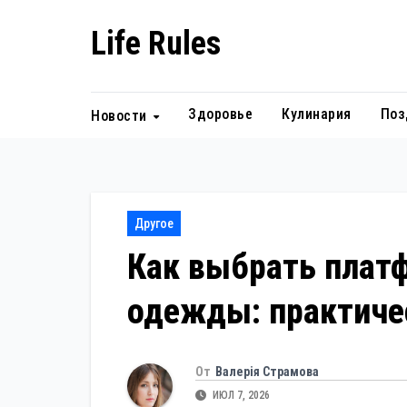
Перейти
Life Rules
к
содержанию
Здоровье
Кулинария
Поз
Новости
Другое
Как выбрать плат
одежды: практиче
От
Валерія Страмова
ИЮЛ 7, 2026