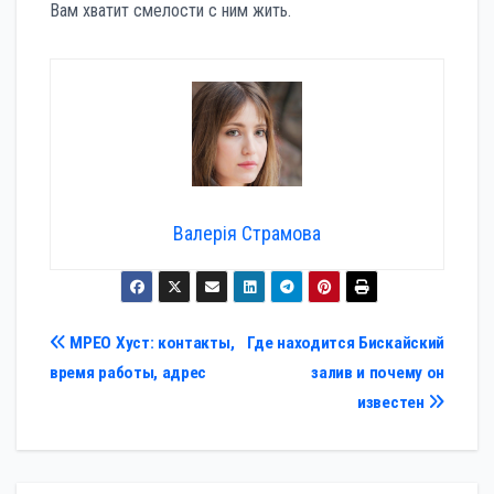
Вам хватит смелости с ним жить.
Валерія Страмова
Навигация
МРЕО Хуст: контакты,
Где находится Бискайский
время работы, адрес
залив и почему он
по
известен
записям