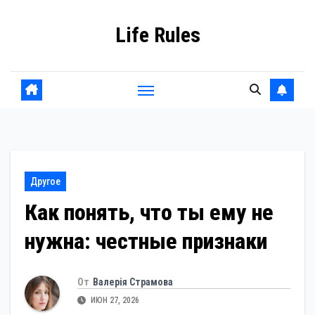
Перейти
Life Rules
к
содержанию
Другое
Как понять, что ты ему не
нужна: честные признаки
От
Валерія Страмова
ИЮН 27, 2026