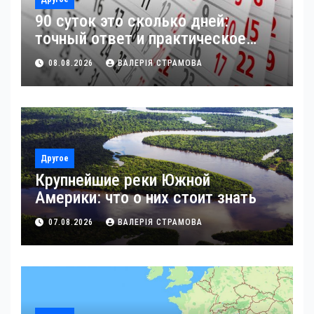
90 суток это сколько дней:
точный ответ и практическое
применение
08.08.2026
ВАЛЕРІЯ СТРАМОВА
Другое
Крупнейшие реки Южной
Америки: что о них стоит знать
07.08.2026
ВАЛЕРІЯ СТРАМОВА