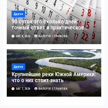
Другое
90 суток это сколько дней:
точный ответ и практическое
применение
АВГ 8, 2026
ВАЛЕРІЯ СТРАМОВА
Другое
Крупнейшие реки Южной Америки:
что о них стоит знать
АВГ 7, 2026
ВАЛЕРІЯ СТРАМОВА