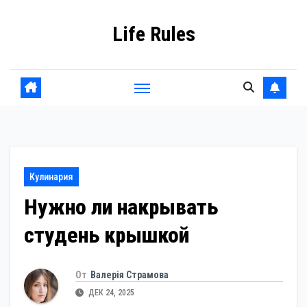
Перейти
Life Rules
к
содержанию
Кулинария
Нужно ли накрывать
студень крышкой
От
Валерія Страмова
ДЕК 24, 2025