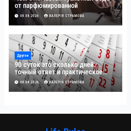
от парфюмированной
08.08.2026
ВАЛЕРІЯ СТРАМОВА
Другое
90 суток это сколько дней:
точный ответ и практическое
применение
08.08.2026
ВАЛЕРІЯ СТРАМОВА