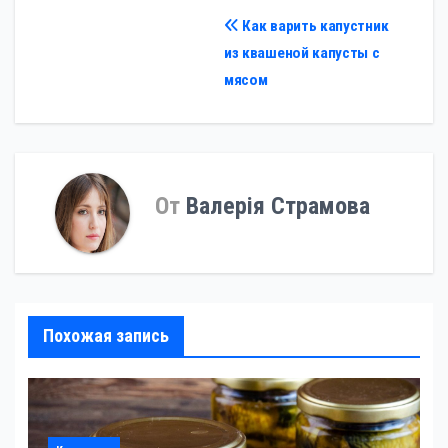
Навигация
Как варить капустник
из квашеной капусты с
по
мясом
записям
От
Валерія Страмова
Похожая запись