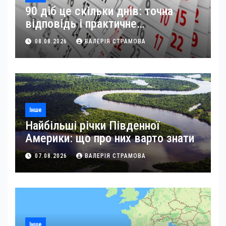
90 діб це скільки днів: точна
відповідь і практичне
застосування
08.08.2026
ВАЛЕРІЯ СТРАМОВА
Інше
Найбільші річки Південної
Америки: що про них варто знати
07.08.2026
ВАЛЕРІЯ СТРАМОВА
Інше