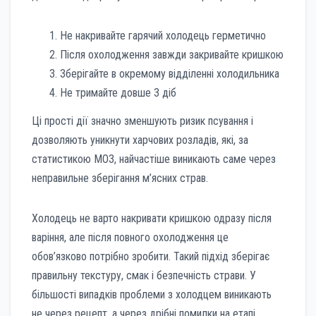
Не накривайте гарячий холодець герметично
Після охолодження завжди закривайте кришкою
Зберігайте в окремому відділенні холодильника
Не тримайте довше 3 діб
Ці прості дії значно зменшують ризик псування і
дозволяють уникнути харчових розладів, які, за
статистикою МОЗ, найчастіше виникають саме через
неправильне зберігання м’ясних страв.
Холодець не варто накривати кришкою одразу після
варіння, але після повного охолодження це
обов’язково потрібно зробити. Такий підхід зберігає
правильну текстуру, смак і безпечність страви. У
більшості випадків проблеми з холодцем виникають
не через рецепт, а через дрібні помилки на етапі