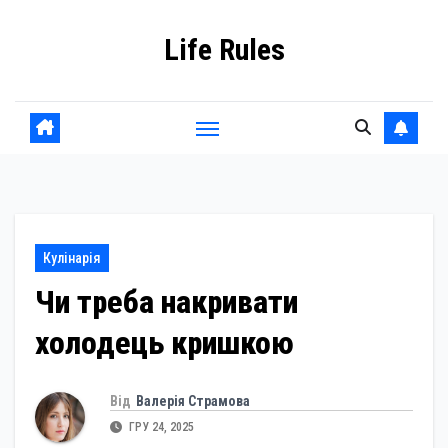
Skip
Life Rules
to
content
Кулінарія
Чи треба накривати
холодець кришкою
Від
Валерія Страмова
ГРУ 24, 2025