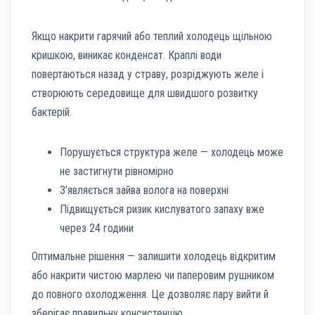
Якщо накрити гарячий або теплий холодець щільною
кришкою, виникає конденсат. Краплі води
повертаються назад у страву, розріджують желе і
створюють середовище для швидшого розвитку
бактерій.
Порушується структура желе — холодець може
не застигнути рівномірно
З’являється зайва волога на поверхні
Підвищується ризик кислуватого запаху вже
через 24 години
Оптимальне рішення — залишити холодець відкритим
або накрити чистою марлею чи паперовим рушником
до повного охолодження. Це дозволяє пару вийти й
зберігає правильну консистенцію.