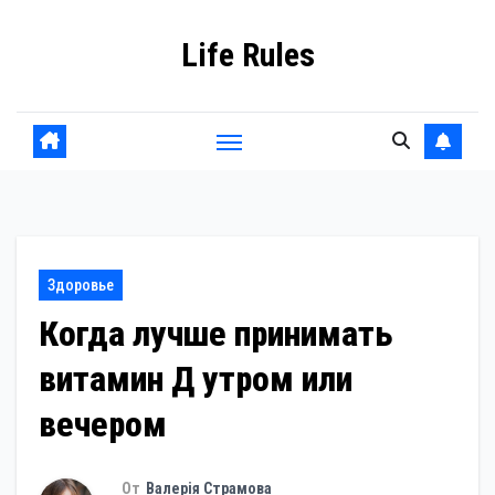
Перейти
Life Rules
к
содержанию
Здоровье
Когда лучше принимать
витамин Д утром или
вечером
От
Валерія Страмова