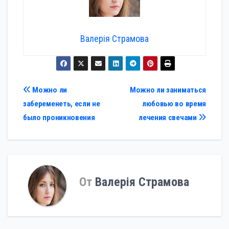
Валерія Страмова
Навигация
Можно ли
Можно ли заниматься
забеременеть, если не
любовью во время
по
было проникновения
лечения свечами
записям
От
Валерія Страмова