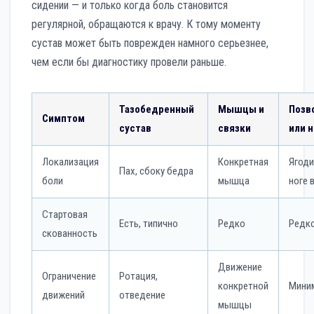
сидении — и только когда боль становится
регулярной, обращаются к врачу. К тому моменту
сустав может быть поврежден намного серьезнее,
чем если бы диагностику провели раньше.
Тазобедренный
Мышцы и
Позв
Симптом
сустав
связки
или 
Локализация
Конкретная
Ягоди
Пах, сбоку бедра
боли
мышца
ноге 
Стартовая
Есть, типично
Редко
Редк
скованность
Движение
Ограничение
Ротация,
конкретной
Мини
движений
отведение
мышцы