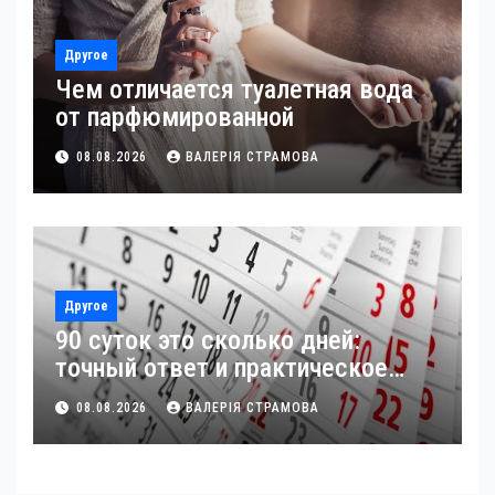
Другое
Чем отличается туалетная вода
от парфюмированной
08.08.2026
ВАЛЕРІЯ СТРАМОВА
Другое
90 суток это сколько дней:
точный ответ и практическое
применение
08.08.2026
ВАЛЕРІЯ СТРАМОВА