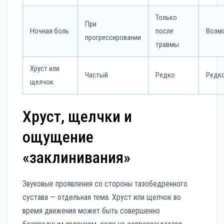
Только
При
Ночная боль
после
Возм
прогрессировании
травмы
Хруст или
Частый
Редко
Редк
щелчок
Хруст, щелчки и
ощущение
«заклинивания»
Звуковые проявления со стороны тазобедренного
сустава — отдельная тема. Хруст или щелчок во
время движения может быть совершенно