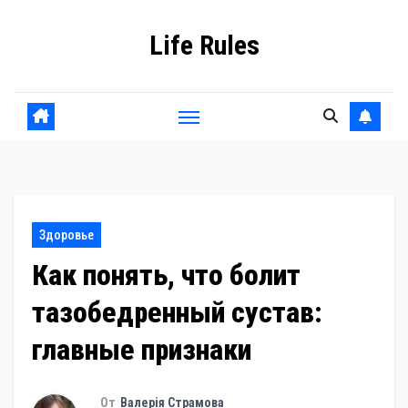
Перейти
Life Rules
к
содержанию
Здоровье
Как понять, что болит
тазобедренный сустав:
главные признаки
От
Валерія Страмова