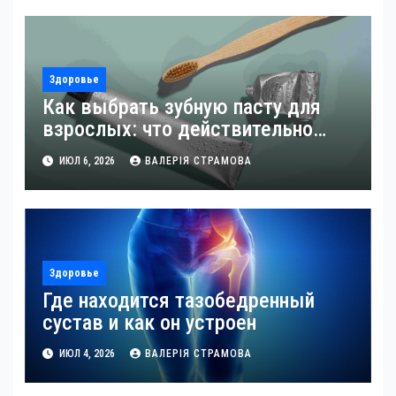
Здоровье
Как выбрать зубную пасту для
взрослых: что действительно
имеет значение
ИЮЛ 6, 2026
ВАЛЕРІЯ СТРАМОВА
Здоровье
Где находится тазобедренный
сустав и как он устроен
ИЮЛ 4, 2026
ВАЛЕРІЯ СТРАМОВА