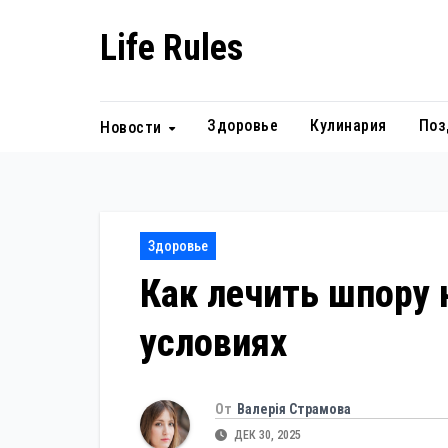
Перейти
Life Rules
к
содержанию
Здоровье
Кулинария
Поз
Новости
Здоровье
Как лечить шпору 
условиях
От
Валерія Страмова
ДЕК 30, 2025