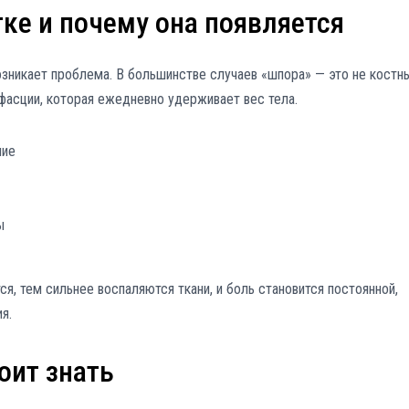
тке и почему она появляется
озникает проблема. В большинстве случаев «шпора» — это не костн
фасции, которая ежедневно удерживает вес тела.
ние
ы
я, тем сильнее воспаляются ткани, и боль становится постоянной,
я.
оит знать