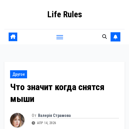
Перейти
Life Rules
к
содержанию
Другое
Что значит когда снятся
мыши
От
Валерія Страмова
АПР 14, 2026