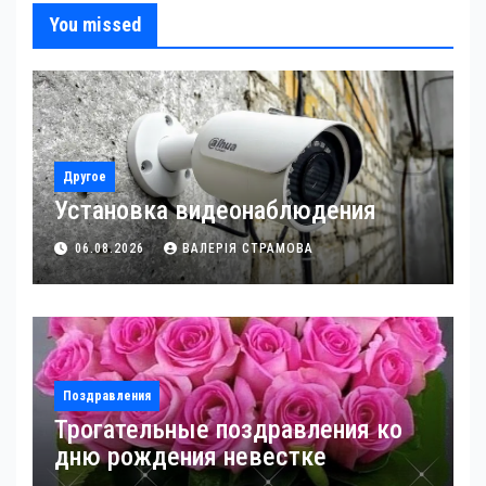
You missed
Другое
Установка видеонаблюдения
06.08.2026
ВАЛЕРІЯ СТРАМОВА
Поздравления
Трогательные поздравления ко
дню рождения невестке