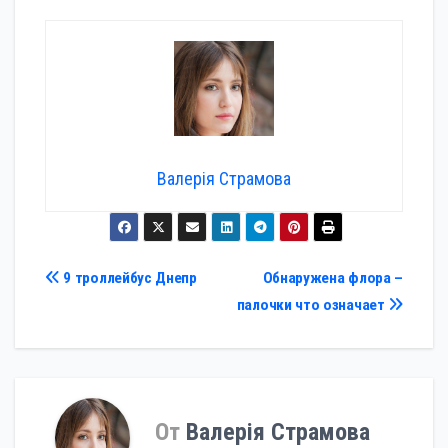
Валерія Страмова
Навигация
9 троллейбус Днепр
Обнаружена флора –
палочки что означает
по
записям
От
Валерія Страмова