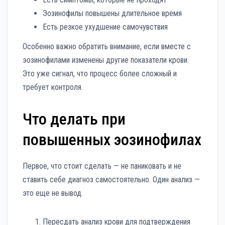
Эозинофилы повышены длительное время
Есть резкое ухудшение самочувствия
Особенно важно обратить внимание, если вместе с
эозинофилами изменены другие показатели крови.
Это уже сигнал, что процесс более сложный и
требует контроля.
Что делать при
повышенных эозинофилах
Первое, что стоит сделать — не паниковать и не
ставить себе диагноз самостоятельно. Один анализ —
это еще не вывод.
Пересдать анализ крови для подтверждения