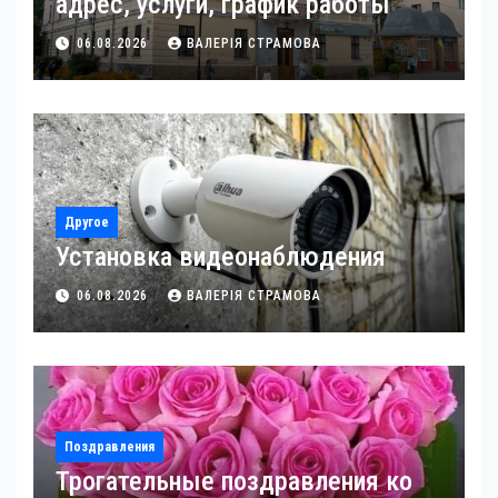
адрес, услуги, график работы
06.08.2026
ВАЛЕРІЯ СТРАМОВА
Другое
Установка видеонаблюдения
06.08.2026
ВАЛЕРІЯ СТРАМОВА
Поздравления
Трогательные поздравления ко