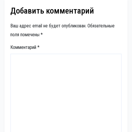
Добавить комментарий
Ваш адрес email не будет опубликован.
Обязательные
поля помечены
*
Комментарий
*