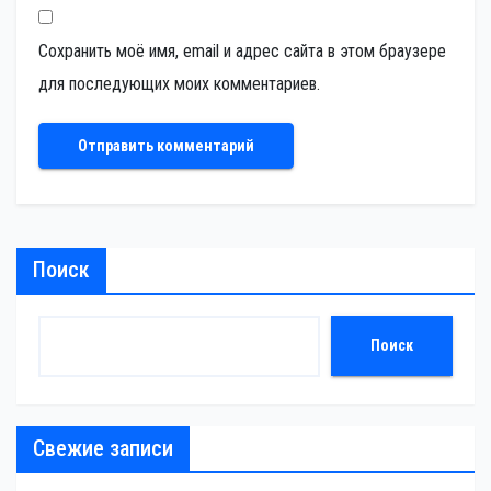
Сохранить моё имя, email и адрес сайта в этом браузере
для последующих моих комментариев.
Поиск
Поиск
Свежие записи