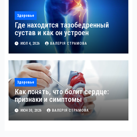
Здоровье
Где находится тазобедренный
сустав и как он устроен
ИЮЛ 4, 2026
ВАЛЕРІЯ СТРАМОВА
Здоровье
Как понять, что болит сердце:
признаки и симптомы
ИЮН 30, 2026
ВАЛЕРІЯ СТРАМОВА