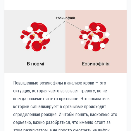
Повышенные эозинофилы в анализе крови — это
ситуация, которая часто вызывает тревогу, но не
всегда означает что-то критичное. Это показатель,
который сигнализирует: в организме происходит
определенная реакция. И чтобы понять, насколько это
серьезно, важно разобраться, что именно стоит за
этим результатом, а не просто смотреть на цифру.