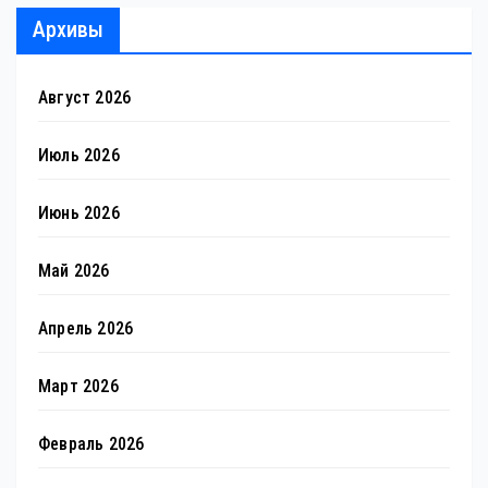
Архивы
Август 2026
Июль 2026
Июнь 2026
Май 2026
Апрель 2026
Март 2026
Февраль 2026