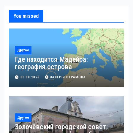
You missed
Другое
Где находится Мадейра:
география острова
06.08.2026
ВАЛЕРІЯ СТРАМОВА
Другое
Золочёвский городской совет: