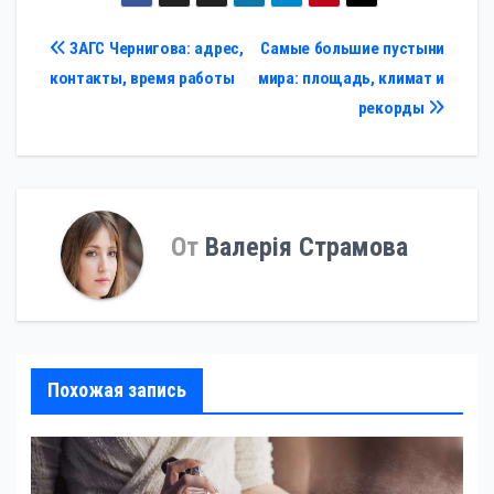
Навигация
ЗАГС Чернигова: адрес,
Самые большие пустыни
контакты, время работы
мира: площадь, климат и
по
рекорды
записям
От
Валерія Страмова
Похожая запись