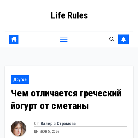
Перейти
Life Rules
к
содержанию
Другое
Чем отличается греческий
йогурт от сметаны
От
Валерія Страмова
ИЮН 5, 2026