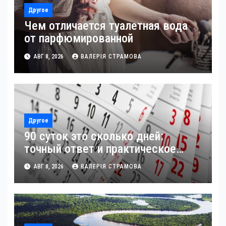
Другое
Чем отличается туалетная вода
от парфюмированной
АВГ 8, 2026
ВАЛЕРІЯ СТРАМОВА
Другое
90 суток это сколько дней:
точный ответ и практическое
применение
АВГ 8, 2026
ВАЛЕРІЯ СТРАМОВА