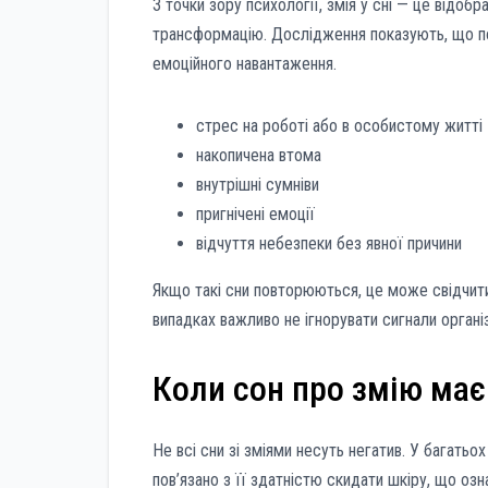
З точки зору психології, змія у сні — це відоб
трансформацію. Дослідження показують, що п
емоційного навантаження.
стрес на роботі або в особистому житті
накопичена втома
внутрішні сумніви
пригнічені емоції
відчуття небезпеки без явної причини
Якщо такі сни повторюються, це може свідчити
випадках важливо не ігнорувати сигнали органі
Коли сон про змію має
Не всі сни зі зміями несуть негатив. У багатьо
пов’язано з її здатністю скидати шкіру, що оз