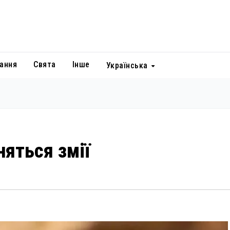
ання
Свята
Інше
Українська
няться змії