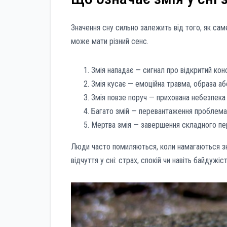
Значення сну сильно залежить від того, як сам
може мати різний сенс.
Змія нападає — сигнал про відкритий кон
Змія кусає — емоційна травма, образа аб
Змія повзе поруч — прихована небезпека 
Багато змій — перевантаження проблемам
Мертва змія — завершення складного пер
Люди часто помиляються, коли намагаються зн
відчуття у сні: страх, спокій чи навіть байдуж