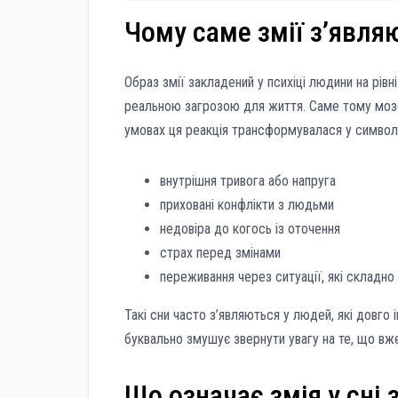
Чому саме змії з’явля
Образ змії закладений у психіці людини на рівні
реальною загрозою для життя. Саме тому мозок
умовах ця реакція трансформувалася у символі
внутрішня тривога або напруга
приховані конфлікти з людьми
недовіра до когось із оточення
страх перед змінами
переживання через ситуації, які складн
Такі сни часто з’являються у людей, які довго
буквально змушує звернути увагу на те, що вж
Що означає змія у сні 