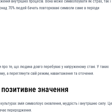
раження внутрішніх процесів. Вона може символізувати як страх, так і
онад 70% людей бачать повторювані символи саме в періоди
 про те, що людина довго перебуває у напруженому стані. У таких
зму, а переглянути свій режим, навантаження та оточення.
 позитивне значення
х культурах змія символізує оновлення, мудрість і внутрішню силу. Ц
начає переродження.