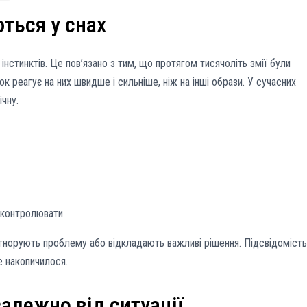
ються у снах
 інстинктів. Це пов’язано з тим, що протягом тисячоліть змії були
 реагує на них швидше і сильніше, ніж на інші образи. У сучасних
чну.
о контролювати
 ігнорують проблему або відкладають важливі рішення. Підсвідомість
е накопичилося.
залежно від ситуації