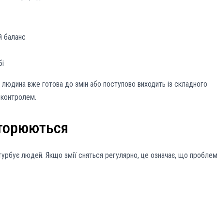
ій баланс
бі
о людина вже готова до змін або поступово виходить із складного
д контролем.
вторюються
турбує людей. Якщо змії сняться регулярно, це означає, що пробле