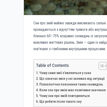
Сни про змій майже завжди викликають сильні 
прокидаються з відчуттям тривоги або внутріш
близько 60–75% яскравих сновидінь із загрозл
важливих життєвих рішень. Змія — один із найд
пов’язане з глибокими внутрішніми процесами.
Table of Contents
Чому саме змії з’являються у снах
Що означає змія у сні залежно від ситуації
Психологічне пояснення таких сновидінь
Коли сон про змію має позитивне значення
Чому сни про змій повторюються
Що робити після такого сну