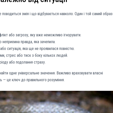
е поводиться змія і що відбувається навколо. Один і той самий образ
флікт або загрозу, яку вже неможливо ігнорувати.
о неприємна правда, яка зачепила.
або ситуація, яка ще не проявилася повністю.
и, стрес або тиск з боку кількох людей.
іоду або подолання страху.
айти одне універсальне значення. Важливо враховувати власні
ість — це ключ до правильного розуміння.