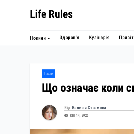
Skip
Life Rules
to
content
Здоров’я
Кулінарія
Привіт
Новини
Інше
Що означає коли с
Від
Валерія Страмова
КВІ 14, 2026