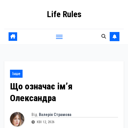
Skip
Life Rules
to
content
Інше
Що означає ім’я
Олександра
Від
Валерія Страмова
КВІ 12, 2026