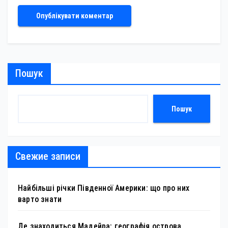
Пошук
Пошук
Свежие записи
Найбільші річки Південної Америки: що про них
варто знати
Де знаходиться Мадейра: географія острова