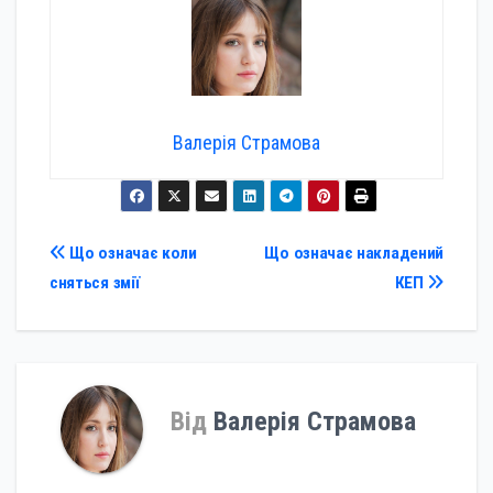
Валерія Страмова
Навігація
Що означає коли
Що означає накладений
сняться змії
КЕП
записів
Від
Валерія Страмова