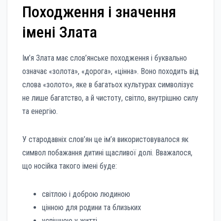
Походження і значення
імені Злата
Ім’я Злата має слов’янське походження і буквально
означає «золота», «дорога», «цінна». Воно походить від
слова «золото», яке в багатьох культурах символізує
не лише багатство, а й чистоту, світло, внутрішню силу
та енергію.
У стародавніх слов’ян це ім’я використовувалося як
символ побажання дитині щасливої долі. Вважалося,
що носійка такого імені буде:
світлою і доброю людиною
цінною для родини та близьких
успішною у житті