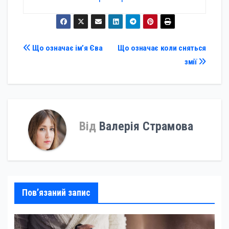
Навігація
Що означає ім’я Єва
Що означає коли сняться
змії
записів
Від
Валерія Страмова
Пов’язаний запис