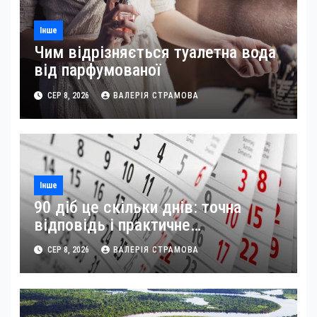
Інше
Чим відрізняється туалетна вода
від парфумованої
СЕР 8, 2026
ВАЛЕРІЯ СТРАМОВА
Інше
90 діб це скільки днів: точна
відповідь і практичне
застосування
СЕР 8, 2026
ВАЛЕРІЯ СТРАМОВА