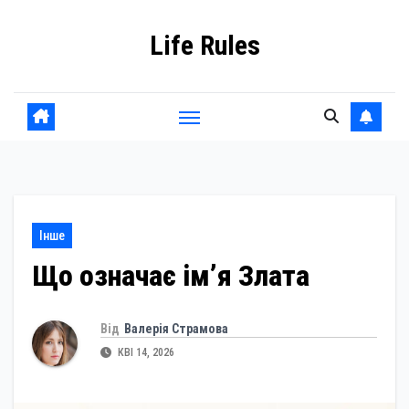
Skip
Life Rules
to
content
Інше
Що означає ім’я Злата
Від
Валерія Страмова
КВІ 14, 2026