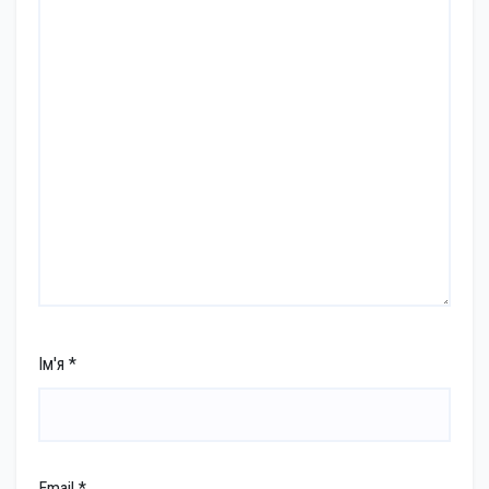
Ім'я
*
Email
*