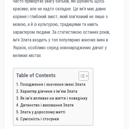
часто привертає увагу батьків, які шукають щось
красиве, але не надто складне. Це ім’я має давнє
коріння і глибокий зміст, який пов’язаний не лише з
мовою, а й із культурою, традиціями та навіть
характером людини. За статистикою останніх років,
ім’я Злата входить у топ популярних жіночих імен в
Україні, особливо серед новонароджених дівчат у
великих містах.
Table of Contents
Походження і значення імені Злата
Характер дівчини з ім’ям Злата
Як ім’я впливає на життя і поведінку
Дитинство і виховання Злати
Злата у дорослому житті
Сумісність і стосунки