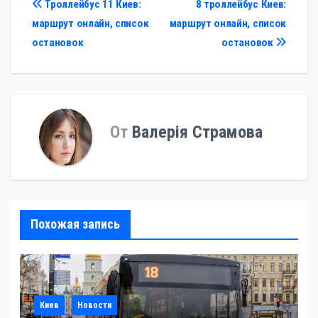
Навигация
Троллейбус 11 Киев:
8 троллейбус Киев:
маршрут онлайн, список
маршрут онлайн, список
по
остановок
остановок
записям
От
Валерія Страмова
Похожая запись
Киев
Новости