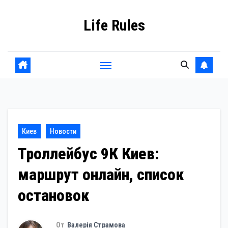
Перейти
Life Rules
к
содержанию
Киев
Новости
Троллейбус 9К Киев:
маршрут онлайн, список
остановок
От
Валерія Страмова