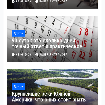
08.08.2026
ВАЛЕРІЯ СТРАМОВА
Другое
90 суток это сколько дней:
точный ответ и практическое
применение
08.08.2026
ВАЛЕРІЯ СТРАМОВА
Другое
Крупнейшие реки Южной
Америки: что о них стоит знать