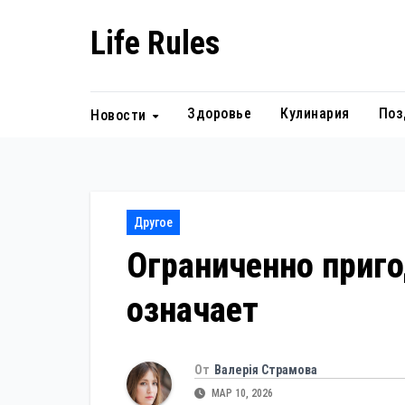
Перейти
Life Rules
к
содержанию
Здоровье
Кулинария
Поз
Новости
Другое
Ограниченно приго
означает
От
Валерія Страмова
МАР 10, 2026