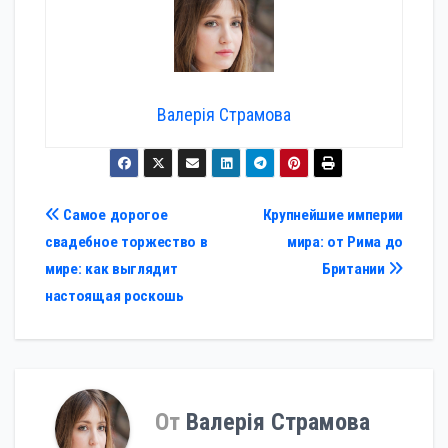
Валерія Страмова
Навигация
Самое дорогое
Крупнейшие империи
свадебное торжество в
мира: от Рима до
по
мире: как выглядит
Британии
записям
настоящая роскошь
От
Валерія Страмова