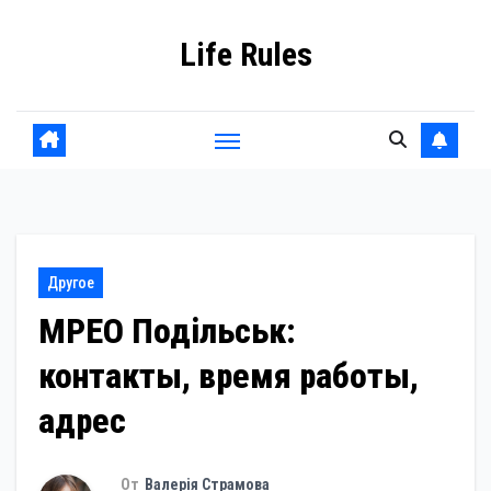
Перейти
Life Rules
к
содержанию
Другое
МРЕО Подільськ:
контакты, время работы,
адрес
От
Валерія Страмова