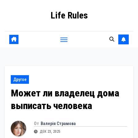
Перейти
Life Rules
к
содержанию
Другое
Может ли владелец дома
выписать человека
От
Валерія Страмова
ДЕК 23, 2025