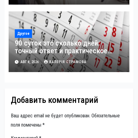
Другое
90 суток это сколько дней:
точный ответ и практическое
применение
АВГ 8, 2026
ВАЛЕРІЯ СТРАМОВА
Добавить комментарий
Ваш адрес email не будет опубликован.
Обязательные
поля помечены
*