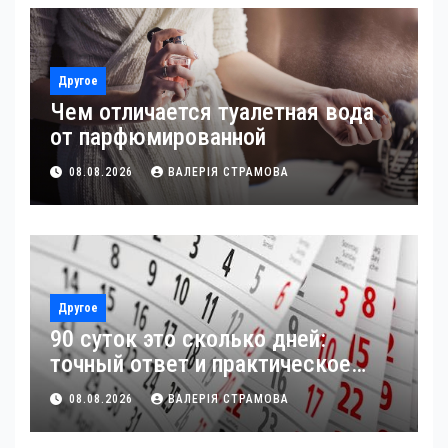
Другое
Чем отличается туалетная вода
от парфюмированной
08.08.2026
ВАЛЕРІЯ СТРАМОВА
Другое
90 суток это сколько дней:
точный ответ и практическое
применение
08.08.2026
ВАЛЕРІЯ СТРАМОВА