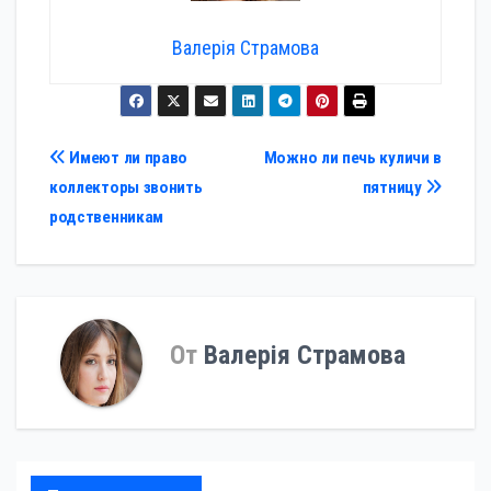
Валерія Страмова
Навигация
Имеют ли право
Можно ли печь куличи в
коллекторы звонить
пятницу
по
родственникам
записям
От
Валерія Страмова