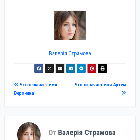
Валерія Страмова
Навигация
Что означает имя
Что означает имя Артем
Вероника
по
записям
От
Валерія Страмова