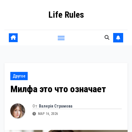
Перейти
Life Rules
к
содержанию
Другое
Милфа это что означает
От
Валерія Страмова
МАР 16, 2026