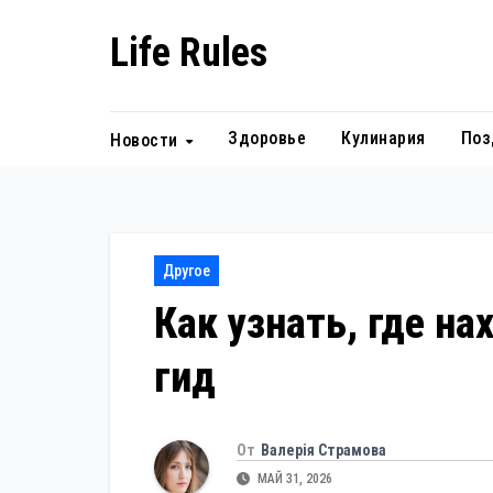
Перейти
Life Rules
к
содержанию
Здоровье
Кулинария
Поз
Новости
Другое
Как узнать, где н
гид
От
Валерія Страмова
МАЙ 31, 2026