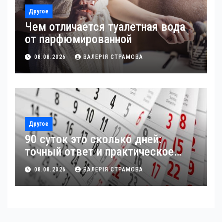
Другое
Чем отличается туалетная вода
от парфюмированной
08.08.2026
ВАЛЕРІЯ СТРАМОВА
Другое
90 суток это сколько дней:
точный ответ и практическое
применение
08.08.2026
ВАЛЕРІЯ СТРАМОВА