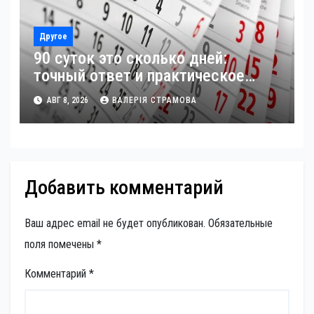
Другое
90 суток это сколько дней:
точный ответ и практическое
применение
АВГ 8, 2026
ВАЛЕРІЯ СТРАМОВА
Добавить комментарий
Ваш адрес email не будет опубликован.
Обязательные
поля помечены
*
Комментарий
*