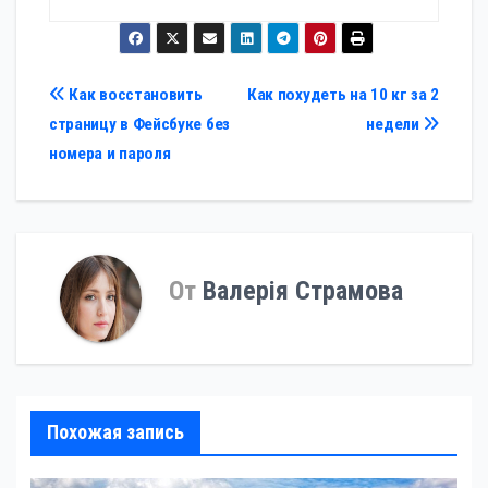
Навигация
Как восстановить
Как похудеть на 10 кг за 2
страницу в Фейсбуке без
недели
по
номера и пароля
записям
От
Валерія Страмова
Похожая запись