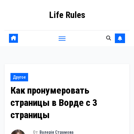
Перейти
Life Rules
к
содержанию
Другое
Как пронумеровать
страницы в Ворде с 3
страницы
От
Валерія Страмова