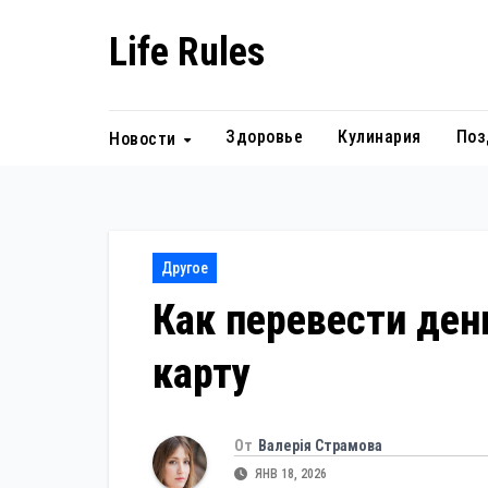
Перейти
Life Rules
к
содержанию
Здоровье
Кулинария
Поз
Новости
Другое
Как перевести ден
карту
От
Валерія Страмова
ЯНВ 18, 2026