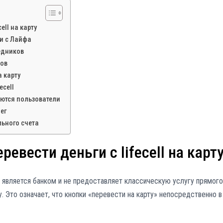
ell на карту
ги с Лайфа
едников
ров
 карту
ecell
аются пользователи
ег
льного счета
евести деньги с lifecell на карт
не является банком и не предоставляет классическую услугу прямого
. Это означает, что кнопки «перевести на карту» непосредственно в