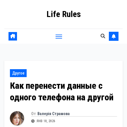
Перейти
Life Rules
к
содержанию
Другое
Как перенести данные с
одного телефона на другой
От
Валерія Страмова
ЯНВ 18, 2026