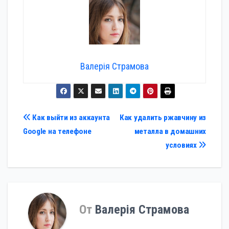
Валерія Страмова
Навигация
Как выйти из аккаунта
Как удалить ржавчину из
Google на телефоне
металла в домашних
по
условиях
записям
От
Валерія Страмова