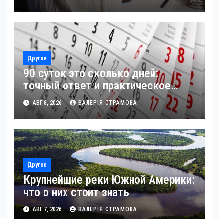
Другое
90 суток это сколько дней:
точный ответ и практическое
применение
АВГ 8, 2026
ВАЛЕРІЯ СТРАМОВА
Другое
Крупнейшие реки Южной Америки:
что о них стоит знать
АВГ 7, 2026
ВАЛЕРІЯ СТРАМОВА