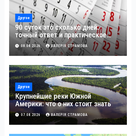
Другое
90 суток это сколько дней:
точный ответ и практическое
применение
08.08.2026
ВАЛЕРІЯ СТРАМОВА
Другое
Крупнейшие реки Южной
Америки: что о них стоит знать
07.08.2026
ВАЛЕРІЯ СТРАМОВА