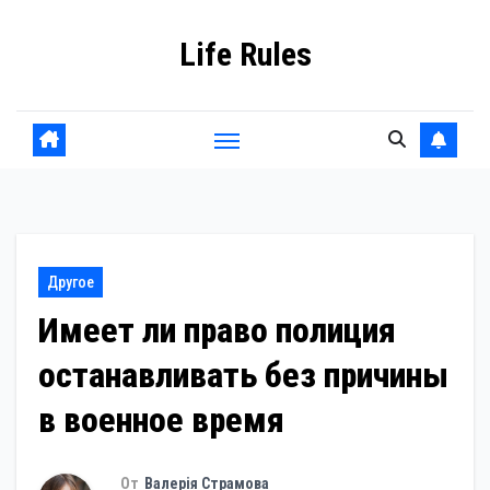
Перейти
Life Rules
к
содержанию
Другое
Имеет ли право полиция
останавливать без причины
в военное время
От
Валерія Страмова