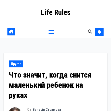
Перейти
Life Rules
к
содержанию
Другое
Что значит, когда снится
маленький ребенок на
руках
От
Валерія Страмова