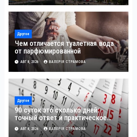
Другое
Чем отличается туалетная вода
от парфюмированной
АВГ 8, 2026
ВАЛЕРІЯ СТРАМОВА
Другое
90 суток это сколько дней:
точный ответ и практическое
применение
АВГ 8, 2026
ВАЛЕРІЯ СТРАМОВА