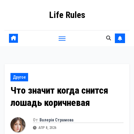
Перейти
Life Rules
к
содержанию
Другое
Что значит когда снится
лошадь коричневая
От
Валерія Страмова
АПР 8, 2026