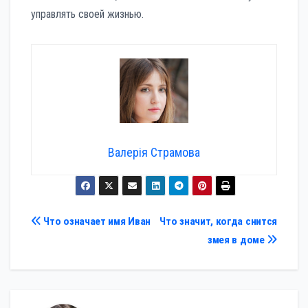
управлять своей жизнью.
Валерія Страмова
Навигация
Что означает имя Иван
Что значит, когда снится
змея в доме
по
записям