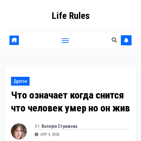
Перейти
Life Rules
к
содержанию
Другое
Что означает когда снится
что человек умер но он жив
От
Валерія Страмова
АПР 4, 2026