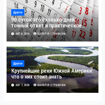
Другое
90 суток это сколько дней:
точный ответ и практическое
применение
АВГ 8, 2026
ВАЛЕРІЯ СТРАМОВА
Другое
Крупнейшие реки Южной Америки:
что о них стоит знать
АВГ 7, 2026
ВАЛЕРІЯ СТРАМОВА