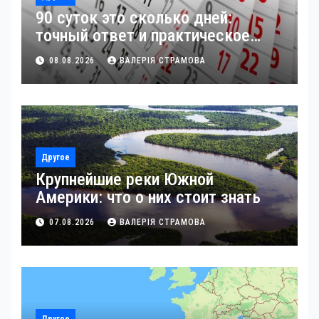
90 суток это сколько дней:
точный ответ и практическое
применение
08.08.2026
ВАЛЕРІЯ СТРАМОВА
Другое
Крупнейшие реки Южной
Америки: что о них стоит знать
07.08.2026
ВАЛЕРІЯ СТРАМОВА
Другое