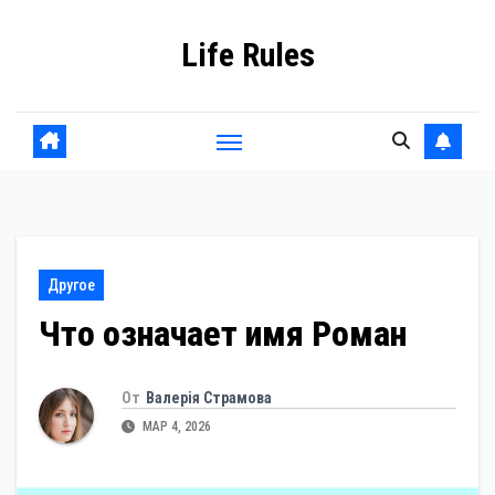
Перейти
Life Rules
к
содержанию
Другое
Что означает имя Роман
От
Валерія Страмова
МАР 4, 2026