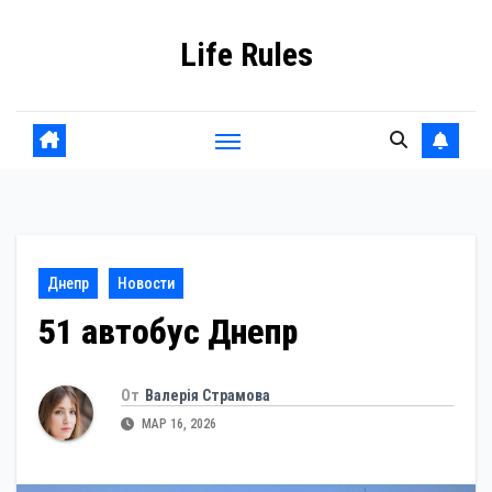
Перейти
Life Rules
к
содержанию
Днепр
Новости
51 автобус Днепр
От
Валерія Страмова
МАР 16, 2026