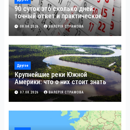
90 суток это сколько дней:
точный ответ и практическое
применение
08.08.2026
ВАЛЕРІЯ СТРАМОВА
Другое
Крупнейшие реки Южной
Америки: что о них стоит знать
07.08.2026
ВАЛЕРІЯ СТРАМОВА