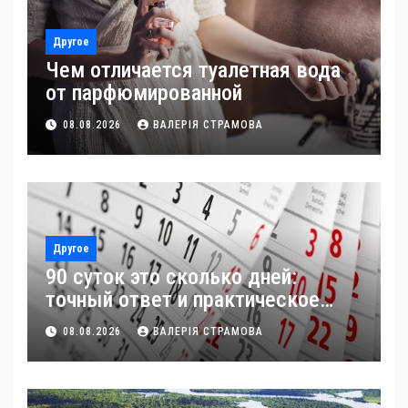
Другое
Чем отличается туалетная вода
от парфюмированной
08.08.2026
ВАЛЕРІЯ СТРАМОВА
Другое
90 суток это сколько дней:
точный ответ и практическое
применение
08.08.2026
ВАЛЕРІЯ СТРАМОВА