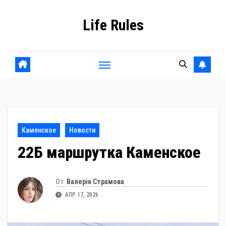
Перейти
Life Rules
к
содержанию
Каменское
Новости
22Б маршрутка Каменское
От
Валерія Страмова
АПР 17, 2026