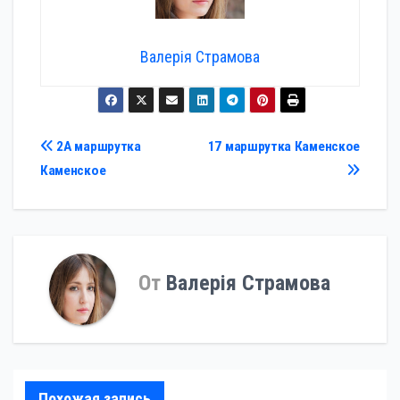
Валерія Страмова
Навигация
2А маршрутка
17 маршрутка Каменское
Каменское
по
записям
От
Валерія Страмова
Похожая запись