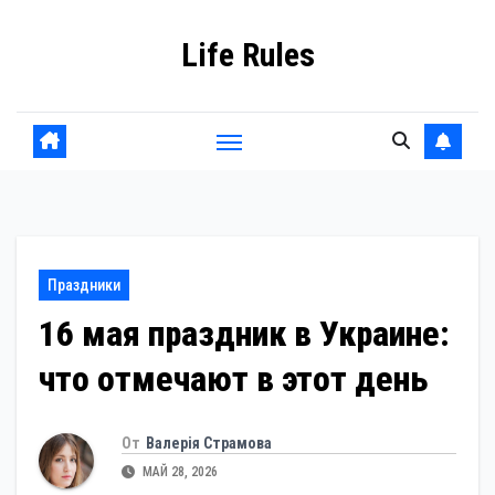
Перейти
Life Rules
к
содержанию
Праздники
16 мая праздник в Украине:
что отмечают в этот день
От
Валерія Страмова
МАЙ 28, 2026