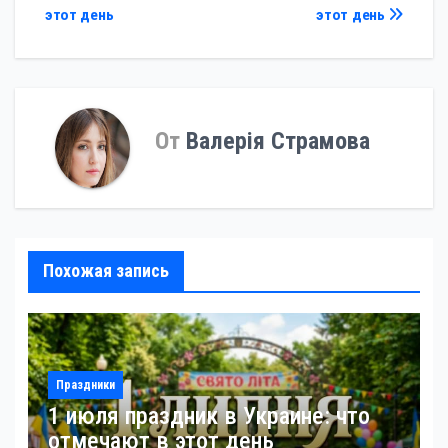
по
этот день
этот день
записям
От
Валерія Страмова
Похожая запись
Праздники
1 июля праздник в Украине: что
отмечают в этот день