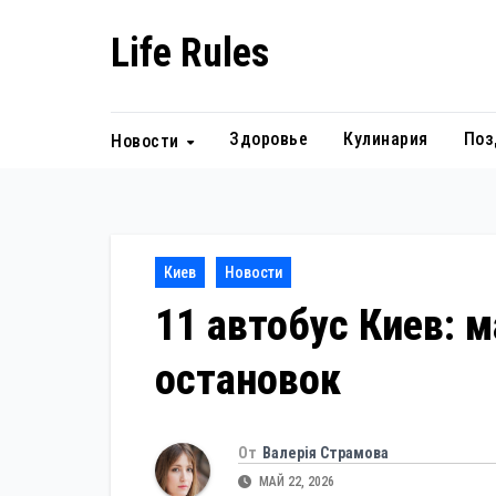
Перейти
Life Rules
к
содержанию
Здоровье
Кулинария
Поз
Новости
Киев
Новости
11 автобус Киев: 
остановок
От
Валерія Страмова
МАЙ 22, 2026