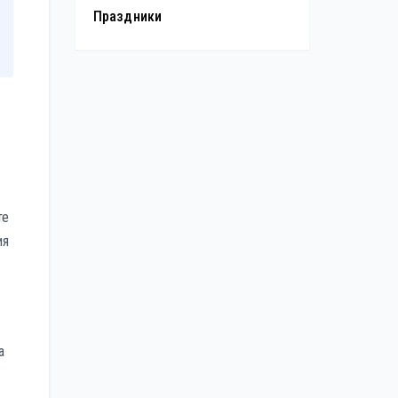
Праздники
те
ия
а