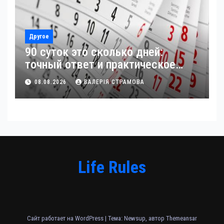
Другое
90 суток это сколько дней:
точный ответ и практическое
применение
08.08.2026
ВАЛЕРІЯ СТРАМОВА
Life Rules
Сайт работает на WordPress
|
Тема: Newsup, автор
Themeansar