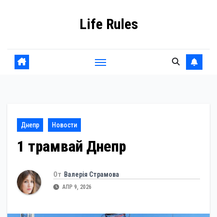
Перейти
Life Rules
к
содержанию
Днепр
Новости
1 трамвай Днепр
От
Валерія Страмова
АПР 9, 2026