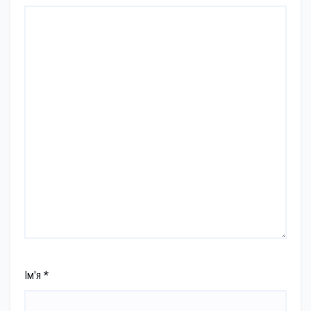
Ім'я
*