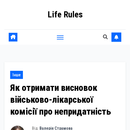
Skip
Life Rules
to
content
Інше
Як отримати висновок
військово-лікарської
комісії про непридатність
Від
Валерія Страмова