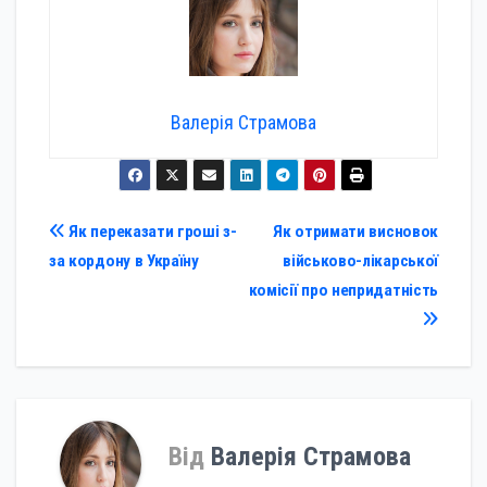
Валерія Страмова
Навігація
Як переказати гроші з-
Як отримати висновок
за кордону в Україну
військово-лікарської
записів
комісії про непридатність
Від
Валерія Страмова