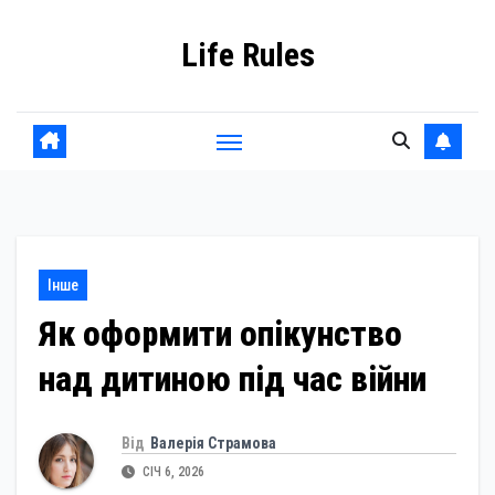
Skip
Life Rules
to
content
Інше
Як оформити опікунство
над дитиною під час війни
Від
Валерія Страмова
СІЧ 6, 2026