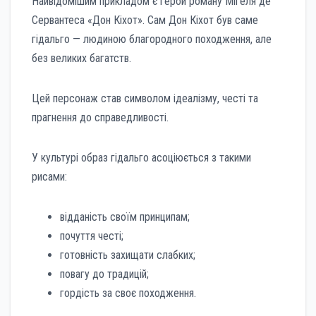
Найвідомішим прикладом є герой роману Мігеля де
Сервантеса «Дон Кіхот». Сам Дон Кіхот був саме
гідальго — людиною благородного походження, але
без великих багатств.
Цей персонаж став символом ідеалізму, честі та
прагнення до справедливості.
У культурі образ гідальго асоціюється з такими
рисами:
відданість своїм принципам;
почуття честі;
готовність захищати слабких;
повагу до традицій;
гордість за своє походження.