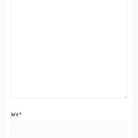
Ім'я
*