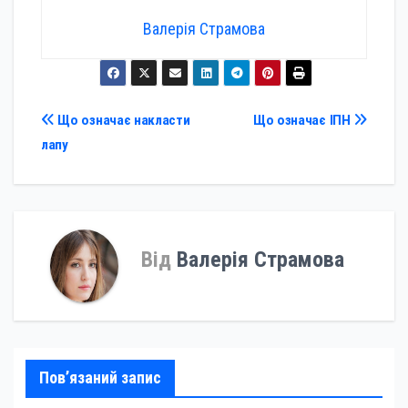
Валерія Страмова
Навігація
Що означає накласти
Що означає ІПН
лапу
записів
Від
Валерія Страмова
Пов’язаний запис