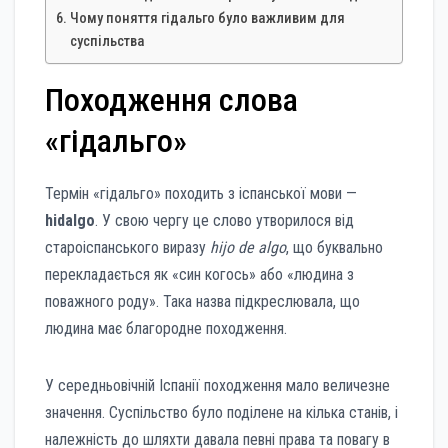
Чому поняття гідальго було важливим для
суспільства
Походження слова
«гідальго»
Термін «гідальго» походить з іспанської мови —
hidalgo
. У свою чергу це слово утворилося від
староіспанського виразу
hijo de algo
, що буквально
перекладається як «син когось» або «людина з
поважного роду». Така назва підкреслювала, що
людина має благородне походження.
У середньовічній Іспанії походження мало величезне
значення. Суспільство було поділене на кілька станів, і
належність до шляхти давала певні права та повагу в