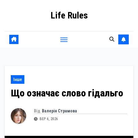
Skip
Life Rules
to
content
Інше
Що означає слово гідальго
Від
Валерія Страмова
БЕР 6, 2026