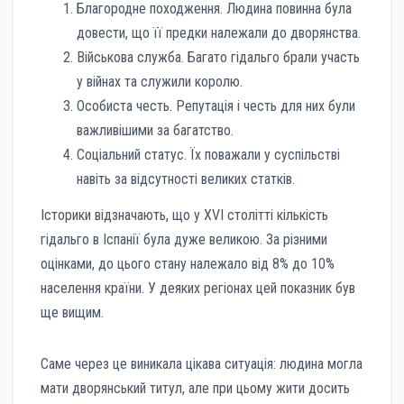
Благородне походження. Людина повинна була
довести, що її предки належали до дворянства.
Військова служба. Багато гідальго брали участь
у війнах та служили королю.
Особиста честь. Репутація і честь для них були
важливішими за багатство.
Соціальний статус. Їх поважали у суспільстві
навіть за відсутності великих статків.
Історики відзначають, що у XVI столітті кількість
гідальго в Іспанії була дуже великою. За різними
оцінками, до цього стану належало від 8% до 10%
населення країни. У деяких регіонах цей показник був
ще вищим.
Саме через це виникала цікава ситуація: людина могла
мати дворянський титул, але при цьому жити досить