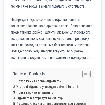
термін і яке місце займали гідальго у суспільстві.
Насправді «гідальго» — це історичне поняття,
пов’язане з іспанською аристократією. Воно означало
представника дрібної шляхти, людину благородного
походження, яка мала певні привілеї, але при цьому
часто не володіла великими багатствами. У сучасній
мові це слово іноді використовують як образне
позначення людини честі, шляхетної та принципової.
Table of Contents
Походження слова «гідальго»
Хто такі гідальго у середньовічній Іспанії
Права і привілеї гідальго
Гідальго в літературі та культурі
Як слово «гідальго» використовується сьогодні