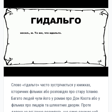
Слово «гідальго» часто зустрічається у книжках,
історичних фільмах або розповідях про стару Іспанію.
Багато людей чули його у романі про Дон Кіхота або у
фільмах про лицарів та шляхетних дворян. Проте
далеко не всі точно розуміють, що саме означає цей