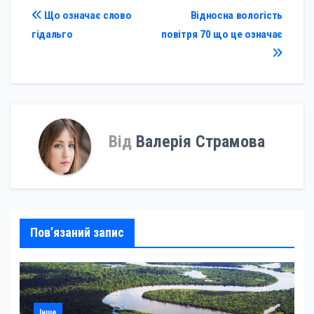
Навігація
Що означає слово
Відносна вологість
гідальго
повітря 70 що це означає
записів
Від
Валерія Страмова
Пов’язаний запис
Інше