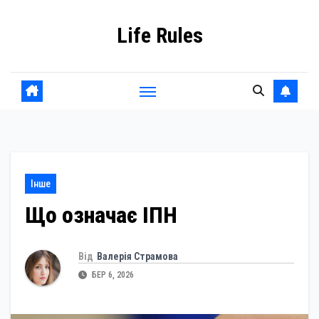
Skip
Life Rules
to
content
Інше
Що означає ІПН
Від
Валерія Страмова
БЕР 6, 2026