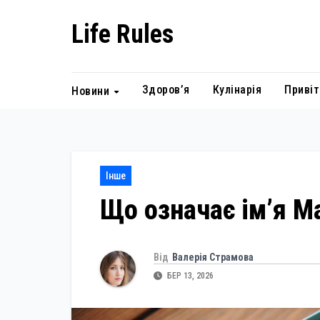
Skip
Life Rules
to
content
Здоров’я
Кулінарія
Привіт
Новини
Інше
Що означає ім’я М
Від
Валерія Страмова
БЕР 13, 2026