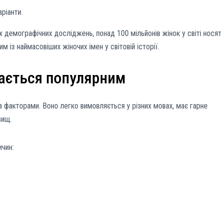
аріанти.
 демографічних досліджень, понад 100 мільйонів жінок у світі нося
им із наймасовіших жіночих імен у світовій історії.
шається популярним
а факторами. Воно легко вимовляється у різних мовах, має гарне
вищ.
ичин: