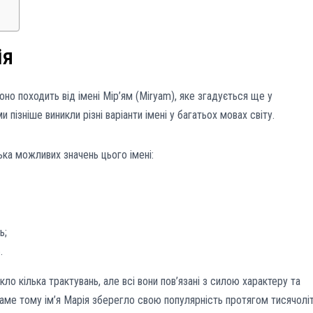
ія
но походить від імені Мір’ям (Miryam), яке згадується ще у
и пізніше виникли різні варіанти імені у багатьох мовах світу.
ька можливих значень цього імені:
ь;
.
кло кілька трактувань, але всі вони пов’язані з силою характеру та
Саме тому ім’я Марія зберегло свою популярність протягом тисячоліт