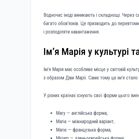
Водночас іноді виникають і складнощі. Через с
багато обов’язків. Це призводить до перевтом
і розподіляти навантаження.
Ім’я Марія у культурі т
Ім’я Марія має особливе місце у світовій культ
з образом Діви Марії. Саме тому це ім’я стало
У різних країнах існують свої форми цього імен
Mary — англійська форма;
Maria — міжнародний варіант;
Marie — французька форма;
Miriam — давньоєврейська форма;