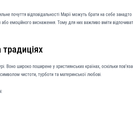
ильне почуття відповідальності Марії можуть брати на себе занадто
и або емоційного виснаження. Тому для них важливо вміти відпочива
а традиціях
урі. Воно широко поширене у християнських країнах, оскільки пов’яз
 символом чистоти, турботи та материнської любові.
і: