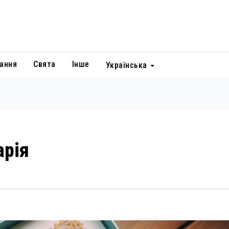
ання
Свята
Інше
Українська
арія