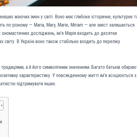
ніших жіночих імен у світі. Воно має глибоке історичне, культурне т
чить по-різному — Maria, Mary, Marie, Miriam — але зміст залишається
 ономастичних досліджень, ім’я Марія входить до десятки
х світу. В Україні воно також стабільно входить до переліку
 традиціями, а й його символічним значенням. Багато батьків обираю
 позитивну характеристику. У повсякденному житті ім’я асоціюється з
атністю підтримувати інших.
ні