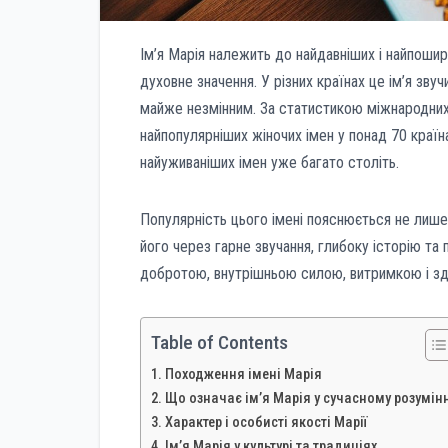
Ім’я Марія належить до найдавніших і найпошире
духовне значення. У різних країнах це ім’я зву
майже незмінним. За статистикою міжнародних
найпопулярніших жіночих імен у понад 70 країна
найуживаніших імен уже багато століть.
Популярність цього імені пояснюється не лише
його через гарне звучання, глибоку історію та
добротою, внутрішньою силою, витримкою і зд
Table of Contents
Походження імені Марія
Що означає ім’я Марія у сучасному розумін
Характер і особисті якості Марії
Ім’я Марія у культурі та традиціях