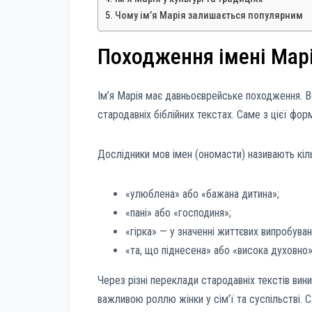
Чому ім’я Марія залишається популярним
Походження імені Мар
Ім’я Марія має давньоєврейське походження. Во
стародавніх біблійних текстах. Саме з цієї форм
Дослідники мов імен (ономасти) називають кіл
«улюблена» або «бажана дитина»;
«пані» або «господиня»;
«гірка» — у значенні життєвих випробуван
«та, що піднесена» або «висока духовно»
Через різні переклади стародавніх текстів вини
важливою роллю жінки у сім’ї та суспільстві. 