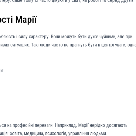
теру. Саме тому їх часто цінують у сім’ї, на роботі та серед друзів.
ості Марії
 м’якість і силу характеру. Вони можуть бути дуже чуйними, але при
вих ситуаціях. Такі люди часто не прагнуть бути в центрі уваги, одн
и:
ься на професійні переваги. Наприклад, Марії нерідко досягають
ація: освіта, медицина, психологія, управління людьми.