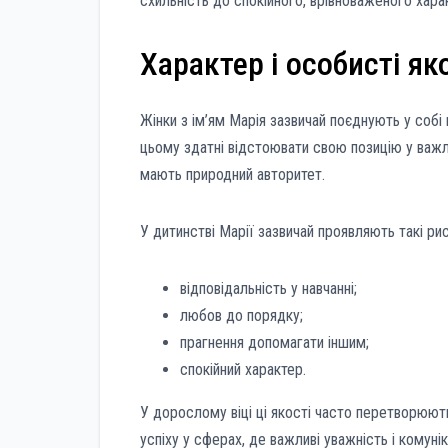
схильність до спокійного, врівноваженого харак
Характер і особисті як
Жінки з ім’ям Марія зазвичай поєднують у собі
цьому здатні відстоювати свою позицію у важли
мають природний авторитет.
У дитинстві Марії зазвичай проявляють такі рис
відповідальність у навчанні;
любов до порядку;
прагнення допомагати іншим;
спокійний характер.
У дорослому віці ці якості часто перетворюют
успіху у сферах, де важливі уважність і комунік