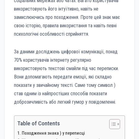
соціальних мережах або чатах. Багато користувачів
використовують його інтуїтивно, навіть не
замислюючись про походження. Проте цей знак має
свою історію, правила використання та навіть певні
психологічні особливості сприйняття.
За даними досліджень цифрової комунікації, понад
70% користувачів інтернету регулярно
використовують текстові смайли під час переписки.
Вони допомагають передати емоції, які складно
показати у звичайному тексті. Саме тому символ )
став одним із найпростіших способів показати
доброзичливість або легкий гумор у повідомленні.
Table of Contents
Походження знака ) у переписці