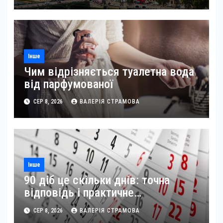
Інше
Чим відрізняється туалетна вода
від парфумованої
СЕР 8, 2026
ВАЛЕРІЯ СТРАМОВА
Інше
90 діб це скільки днів: точна
відповідь і практичне
застосування
СЕР 8, 2026
ВАЛЕРІЯ СТРАМОВА