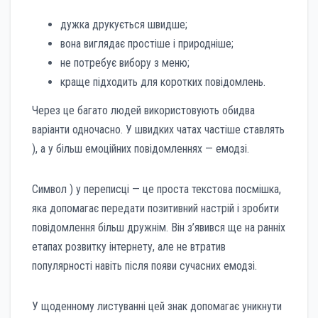
дужка друкується швидше;
вона виглядає простіше і природніше;
не потребує вибору з меню;
краще підходить для коротких повідомлень.
Через це багато людей використовують обидва
варіанти одночасно. У швидких чатах частіше ставлять
), а у більш емоційних повідомленнях — емодзі.
Символ ) у переписці — це проста текстова посмішка,
яка допомагає передати позитивний настрій і зробити
повідомлення більш дружнім. Він з’явився ще на ранніх
етапах розвитку інтернету, але не втратив
популярності навіть після появи сучасних емодзі.
У щоденному листуванні цей знак допомагає уникнути