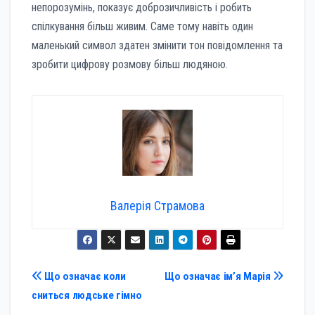
непорозумінь, показує доброзичливість і робить
спілкування більш живим. Саме тому навіть один
маленький символ здатен змінити тон повідомлення та
зробити цифрову розмову більш людяною.
Валерія Страмова
Навігація
Що означає коли
Що означає ім’я Марія
сниться людське гімно
записів