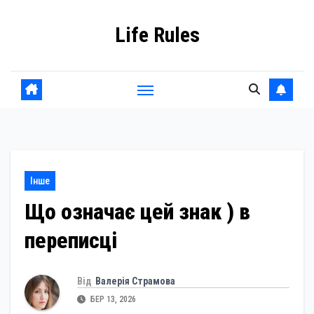
Skip
Life Rules
to
content
Інше
Що означає цей знак ) в
переписці
Від
Валерія Страмова
БЕР 13, 2026