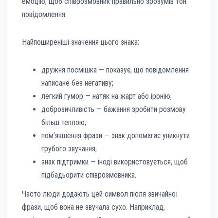
емоцію, щоб співрозмовник правильно зрозумів тон
повідомлення.
Найпоширеніші значення цього знака:
дружня посмішка — показує, що повідомлення
написане без негативу;
легкий гумор — натяк на жарт або іронію;
доброзичливість — бажання зробити розмову
більш теплою;
пом’якшення фрази — знак допомагає уникнути
грубого звучання;
знак підтримки — іноді використовується, щоб
підбадьорити співрозмовника.
Часто люди додають цей символ після звичайної
фрази, щоб вона не звучала сухо. Наприклад,