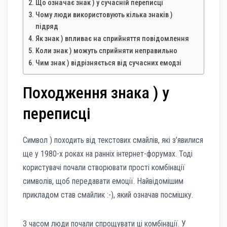
Що означає знак ) у сучасній переписці
Чому люди використовують кілька знаків )
підряд
Як знак ) впливає на сприйняття повідомлення
Коли знак ) можуть сприйняти неправильно
Чим знак ) відрізняється від сучасних емодзі
Походження знака ) у
переписці
Символ ) походить від текстових смайлів, які з’явилися
ще у 1980-х роках на ранніх інтернет-форумах. Тоді
користувачі почали створювати прості комбінації
символів, щоб передавати емоції. Найвідомішим
прикладом став смайлик :-), який означав посмішку.
З часом люди почали спрощувати ці комбінації. У