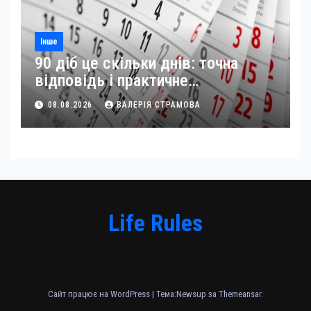
Інше
90 діб це скільки днів: точна
відповідь і практичне
застосування
08.08.2026
ВАЛЕРІЯ СТРАМОВА
Life Rules
Сайт працює на WordPress
|
Тема:Newsup за
Themeansar
.