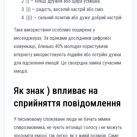
)) — більш дружня або щира усмішка.
))) — радість, веселий настрій або сміх.
)))) — сильний позитив або дуже добрий настрій.
Таке використання особливо поширене у
месенджерах. За оцінками дослідників цифрової
комунікації, близько 40% молодих користувачів
інтернету використовують подвійні або потрійні дужки
для підсилення емоцій. Це своєрідна заміна сучасним
емодзі.
Як знак ) впливає на
сприйняття повідомлення
У письмовому спілкуванні люди не бачать міміки
співрозмовника, не чують інтонації голосу і не можуть
зрозуміти емоції так легко, як у живій розмові. Саме