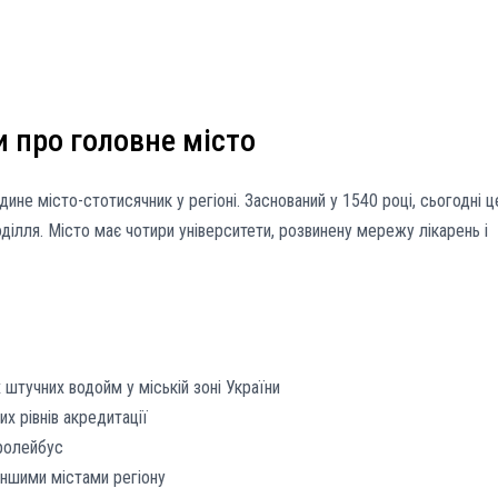
и про головне місто
дине місто-стотисячник у регіоні. Заснований у 1540 році, сьогодні ц
оділля. Місто має чотири університети, розвинену мережу лікарень і
 штучних водойм у міській зоні України
х рівнів акредитації
ролейбус
іншими містами регіону