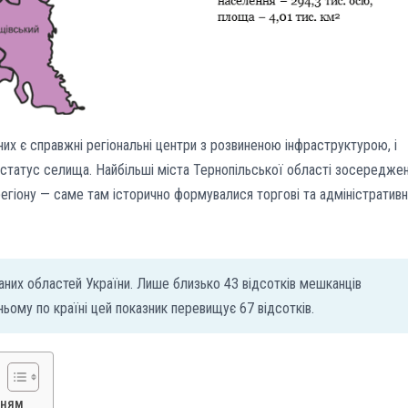
них є справжні регіональні центри з розвиненою інфраструктурою, і
и статус селища. Найбільші міста Тернопільської області зосереджен
 регіону — саме там історично формувалися торгові та адміністративн
них областей України. Лише близько 43 відсотків мешканців
ньому по країні цей показник перевищує 67 відсотків.
нням