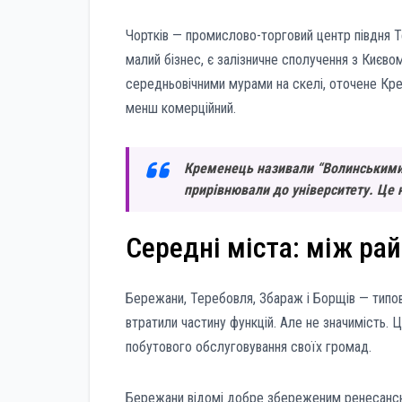
Чортків — промислово-торговий центр півдня Т
малий бізнес, є залізничне сполучення з Києво
середньовічними мурами на скелі, оточене Кре
менш комерційний.
Кременець називали “Волинськими А
прирівнювали до університету. Це
Середні міста: між ра
Бережани, Теребовля, Збараж і Борщів — типові
втратили частину функцій. Але не значимість. Ц
побутового обслуговування своїх громад.
Бережани відомі добре збереженим ренесансн