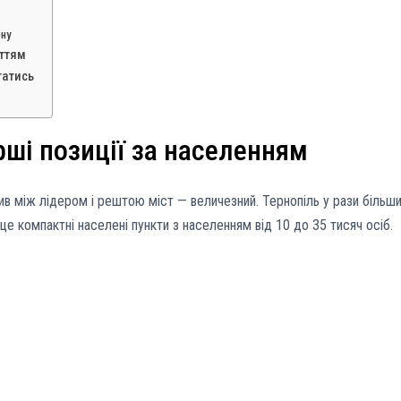
ону
уттям
татись
рші позиції за населенням
в між лідером і рештою міст — величезний. Тернопіль у рази більш
 це компактні населені пункти з населенням від 10 до 35 тисяч осіб.