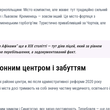
ернопільщини. Місто компактне, але жваве: тут традиційно сильний
м і Львовом. Кременець — зовсім інший. Це місто-фортеця з
менецьким горбогір’ям. Туристично привабливіший за Чортків, але
фінами” ще в XIX столітті — тут діяв ліцей, який за рівнем
 не перебільшення, а задокументований факт.
йонним центром і забуттям
 районні центри, які після адміністративної реформи 2020 року
і міста досі тримають на собі значну частину медичного, освітнього 
им замком і Синагогою, яку зараз реставрують. Теребовля — ще од