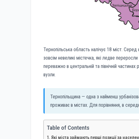
Тернопільська область налічує 18 міст. Серед 
зовсім невеликі містечка, які ледве переросл
переважно в центральній та північній частинах
вузли.
Тернопільщина — одна з найменш урбанізова
проживає в містах. Для порівняння, в серед
Table of Contents
Які міста займають перші позиції за населе