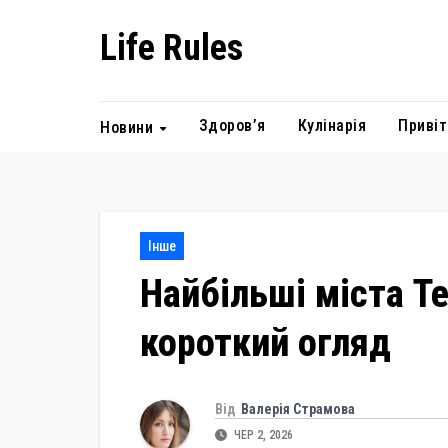
Skip
Life Rules
to
content
Здоров’я
Кулінарія
Привіт
Новини
Інше
Найбільші міста Те
короткий огляд
Від
Валерія Страмова
ЧЕР 2, 2026