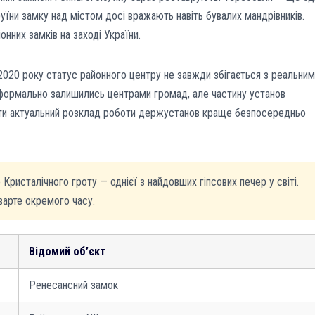
руїни замку над містом досі вражають навіть бувалих мандрівників.
нних замків на заході України.
 2020 року статус районного центру не завжди збігається з реальним
 формально залишились центрами громад, але частину установ
яти актуальний розклад роботи держустанов краще безпосередньо
Кристалічного гроту — однієї з найдовших гіпсових печер у світі.
варте окремого часу.
Відомий об’єкт
Ренесансний замок