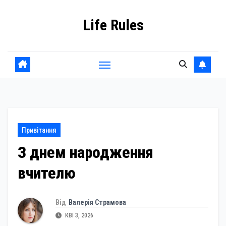
Skip
Life Rules
to
content
Привітання
З днем народження
вчителю
Від
Валерія Страмова
КВІ 3, 2026