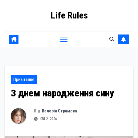
Skip
Life Rules
to
content
Привітання
З днем народження сину
Від
Валерія Страмова
КВІ 2, 2026