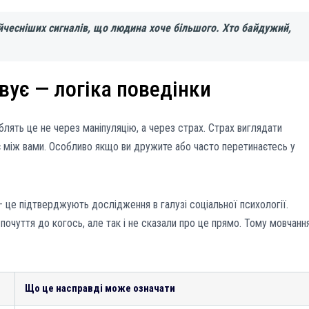
айчесніших сигналів, що людина хоче більшого. Хто байдужий,
вує — логіка поведінки
облять це не через маніпуляцію, а через страх. Страх виглядати
 є між вами. Особливо якщо ви дружите або часто перетинаєтесь у
 це підтверджують дослідження в галузі соціальної психології.
 почуття до когось, але так і не сказали про це прямо. Тому мовчанн
Що це насправді може означати