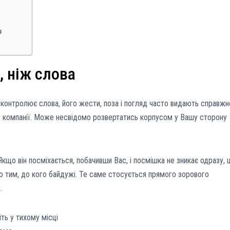
ю
, ніж слова
 контролює слова, його жести, поза і погляд часто видають справжн
 у компанії. Може несвідомо розвертатись корпусом у Вашу сторону
кщо він посміхається, побачивши Вас, і посмішка не зникає одразу, 
го тим, до кого байдужі. Те саме стосується прямого зорового
.
ть у тихому місці