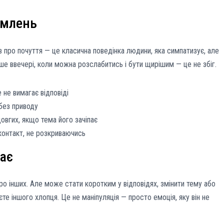
омлень
 про почуття — це класична поведінка людини, яка симпатизує, але
ише ввечері, коли можна розслабитись і бути щирішим — це не збіг.
е не вимагає відповіді
 без приводу
овгих, якщо тема його зачіпає
контакт, не розкриваючись
нає
о інших. Але може стати коротким у відповідях, змінити тему або
те іншого хлопця. Це не маніпуляція — просто емоція, яку він не