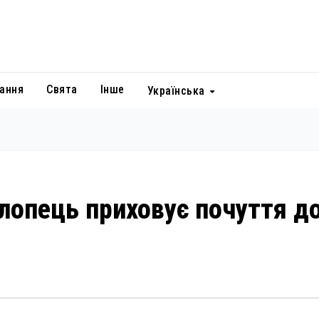
ання
Свята
Інше
Українська
хлопець приховує почуття д