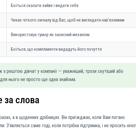
Боїться сказати зайве і видати себе
Чекає чіткого сигналу від Вас, щоб не виглядати нав’язливим
Використовує гумор як захисний механізм
Боїться, що компліменти видадуть його почуття
ж з рештою дівчат у компанії — уважніший, трохи скутіший або
 для нього не просто ще одна знайома.
е за слова
азах, а в щоденних дрібницях. Він приїжджає, коли Вам погано.
и. З’являється саме тоді, коли потрібна підтримка, і не просить нічо