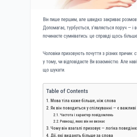
Він пише першим, але швидко закриває розмову
Допомагає, турбується, з’являється поруч — і в
починаєте сумніватись: це справді щось більше
Чоловіки приховують почуття з різних причин: 
у тому, чи відповідаєте Ви взаємністю. Але н
що шукати.
Table of Contents
Мова тіла каже більше, ніж слова
Як він поводиться у спілкуванні — є важливі
Частота і характер повідомлень
Ревнощі, яких він не визнає
Чому він взагалі приховує — логіка поведінк
Дії, які видають більше за слова