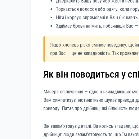
Дзеркалить Вашу позу або жести несві
Торкається волосся або одягу, коли пору
Ніги і корпус спрямовані в Ваш бік навіт
Здіймає брови на мить, побачивши Вас — 
Якщо хлопець різко змінює поведінку, щой
при Вас — це не випадковість. Так проявляє
Як він поводиться у сп
Манера спілкування — одне з найнадійніших мі
Вам симпатизує, інстинктивно шукає приводи д
приводу. Питає про дрібниці, які більшість люд
Він запам’ятовує деталі. Ви колись згадали, щ
дрібниця: люди запам’ятовують те, що їм важл