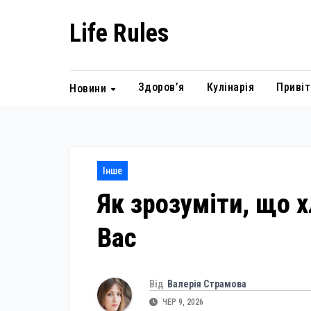
Skip
Life Rules
to
content
Здоров’я
Кулінарія
Привіт
Новини
Інше
Як зрозуміти, що 
Вас
Від
Валерія Страмова
ЧЕР 9, 2026