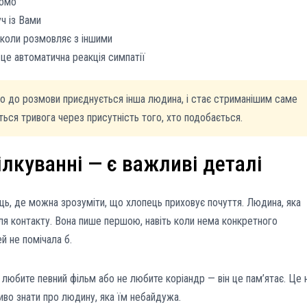
домо
ч із Вами
ь коли розмовляє з іншими
це автоматична реакція симпатії
но до розмови приєднується інша людина, і стає стриманішим саме
ться тривога через присутність того, хто подобається.
ілкуванні — є важливі деталі
сць, де можна зрозуміти, що хлопець приховує почуття. Людина, яка
ля контакту. Вона пише першою, навіть коли нема конкретного
ей не помічала б.
о любите певний фільм або не любите коріандр — він це пам’ятає. Це 
иво знати про людину, яка їм небайдужа.