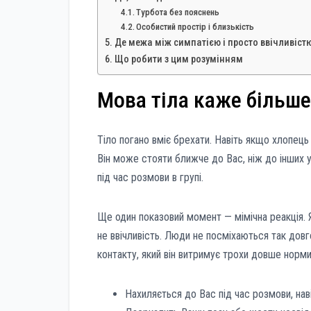
Турбота без пояснень
Особистий простір і близькість
Де межа між симпатією і просто ввічливіст
Що робити з цим розумінням
Мова тіла каже більше
Тіло погано вміє брехати. Навіть якщо хлопець
Він може стояти ближче до Вас, ніж до інших
під час розмови в групі.
Ще один показовий момент — мімічна реакція. Я
не ввічливість. Люди не посміхаються так дов
контакту, який він витримує трохи довше норми
Нахиляється до Вас під час розмови, наві