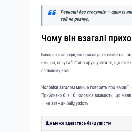
Ревнощі без стосунків — один із н
той не ревнує.
Чому він взагалі прихо
Більшість хлопців, які приховують симпатію, р
смішно, почути “ні” або зруйнувати те, що вже
спільному колі.
Чоловіки загалом менше говорять про емоції —
Приблизно 6 із 10 чоловіків визнають, що мали
— не завжди байдужість.
Що може здаватись байдужістю