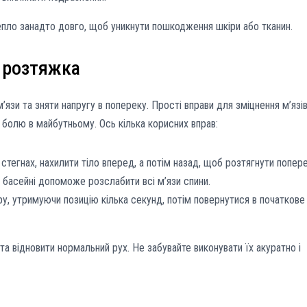
пло занадто довго, щоб уникнути пошкодження шкіри або тканин.
а розтяжка
язи та зняти напругу в попереку. Прості вправи для зміцнення м’язі
болю в майбутньому. Ось кілька корисних вправ:
а стегнах, нахилити тіло вперед, а потім назад, щоб розтягнути попере
 басейні допоможе розслабити всі м’язи спини.
ору, утримуючи позицію кілька секунд, потім повернутися в початкове
а відновити нормальний рух. Не забувайте виконувати їх акуратно і