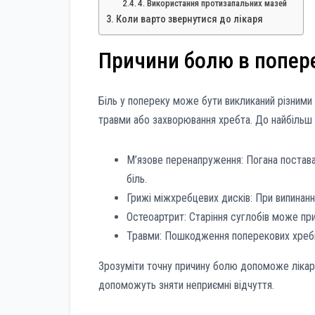
4. Використання протизапальних мазей
Коли варто звернутися до лікаря
Причини болю в попер
Біль у попереку може бути викликаний різними 
травми або захворювання хребта. До найбільш
М’язове перенапруження: Погана постава
біль.
Грижі міжхребцевих дисків: При випинанн
Остеоартрит: Старіння суглобів може при
Травми: Пошкодження поперекових хребц
Зрозуміти точну причину болю допоможе лікар,
допоможуть зняти неприємні відчуття.