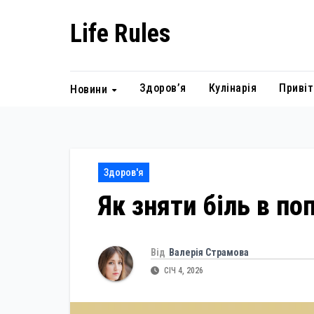
Skip
Life Rules
to
content
Здоров’я
Кулінарія
Привіт
Новини
Здоров'я
Як зняти біль в п
Від
Валерія Страмова
СІЧ 4, 2026