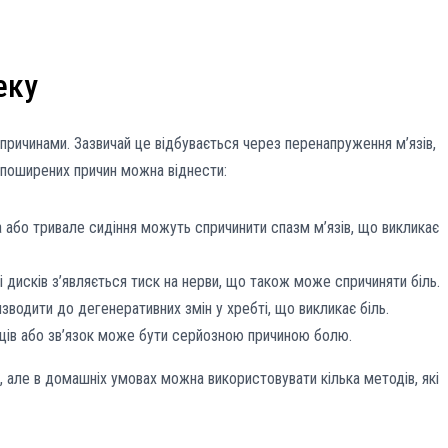
еку
причинами. Зазвичай це відбувається через перенапруження м’язів,
 поширених причин можна віднести:
 або тривале сидіння можуть спричинити спазм м’язів, що викликає
і дисків з’являється тиск на нерви, що також може спричиняти біль.
зводити до дегенеративних змін у хребті, що викликає біль.
ів або зв’язок може бути серйозною причиною болю.
 але в домашніх умовах можна використовувати кілька методів, які