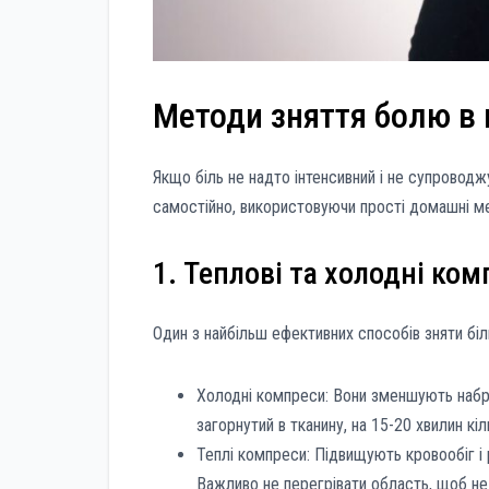
Методи зняття болю в
Якщо біль не надто інтенсивний і не супрово
самостійно, використовуючи прості домашні мет
1. Теплові та холодні ко
Один з найбільш ефективних способів зняти біл
Холодні компреси: Вони зменшують набря
загорнутий в тканину, на 15-20 хвилин кіл
Теплі компреси: Підвищують кровообіг і
Важливо не перегрівати область, щоб не