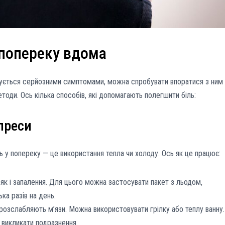
 попереку вдома
джується серйозними симптомами, можна спробувати впоратися з ним
оди. Ось кілька способів, які допомагають полегшити біль:
мпреси
ь у попереку — це використання тепла чи холоду. Ось як це працює:
к і запалення. Для цього можна застосувати пакет з льодом,
ька разів на день.
 розслабляють м’язи. Можна використовувати грілку або теплу ванну.
 викликати подразнення.