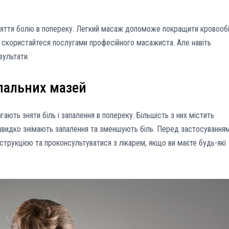
яття болю в попереку. Легкий масаж допоможе покращити кровообіг
ь, скористайтеся послугами професійного масажиста. Але навіть
ультати.
пальних мазей
гають зняти біль і запалення в попереку. Більшість з них містить
 швидко знімають запалення та зменшують біль. Перед застосування
струкцією та проконсультуватися з лікарем, якщо ви маєте будь-які