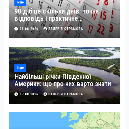
Інше
90 діб це скільки днів: точна
відповідь і практичне
застосування
08.08.2026
ВАЛЕРІЯ СТРАМОВА
Інше
Найбільші річки Південної
Америки: що про них варто знати
07.08.2026
ВАЛЕРІЯ СТРАМОВА