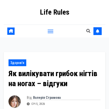
Skip
Life Rules
to
content
Здоров'я
Як вилікувати грибок нігтів
на ногах – відгуки
Від
Валерія Страмова
СІЧ 5, 2026