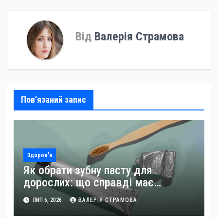
Від
Валерія Страмова
Пов’язаний запис
Здоров'я
Як обрати зубну пасту для
дорослих: що справді має
значення
ЛИП 6, 2026
ВАЛЕРІЯ СТРАМОВА