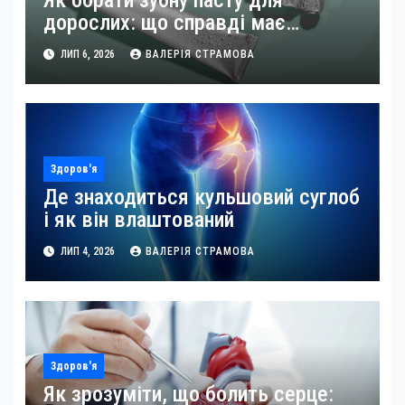
дорослих: що справді має
значення
ЛИП 6, 2026
ВАЛЕРІЯ СТРАМОВА
Здоров'я
Де знаходиться кульшовий суглоб
і як він влаштований
ЛИП 4, 2026
ВАЛЕРІЯ СТРАМОВА
Здоров'я
Як зрозуміти, що болить серце: