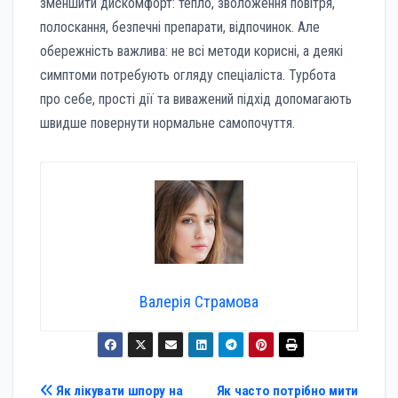
зменшити дискомфорт: тепло, зволоження повітря,
полоскання, безпечні препарати, відпочинок. Але
обережність важлива: не всі методи корисні, а деякі
симптоми потребують огляду спеціаліста. Турбота
про себе, прості дії та виважений підхід допомагають
швидше повернути нормальне самопочуття.
Валерія Страмова
Навігація
Як лікувати шпору на
Як часто потрібно мити