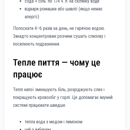
сода + сіль: по 1/4 ч. л. на склянку води
відвари ромашки або шавлії (якщо немає
алергії)
Полоскати 4–6 разів на день, не гарячою водою.
Занадто концентровані розчини сушать слизову і
посилюють подразнення.
Тепле пиття — чому це
працює
Теплі напої зменшують біль, розріджують слиз і
покращують кровообіг у горлі. Це допомагає імунній
системі працювати швидше.
тепла вода з медом і лимоном
чай з імбирем