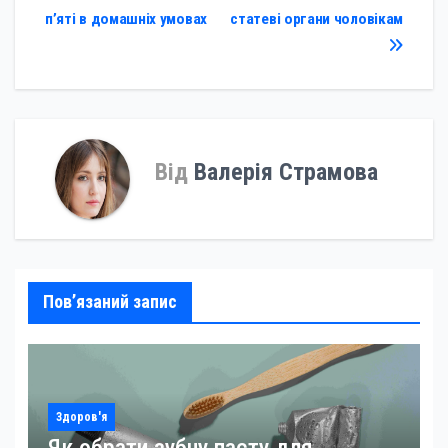
п’яті в домашніх умовах
статеві органи чоловікам
записів
Від
Валерія Страмова
Пов’язаний запис
Здоров'я
Як обрати зубну пасту для