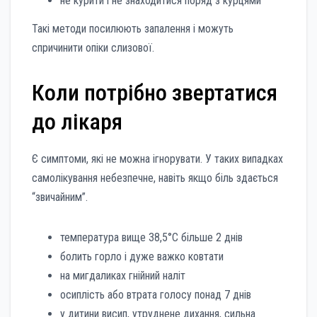
не курити і не знаходитися поряд з курцями
Такі методи посилюють запалення і можуть
спричинити опіки слизової.
Коли потрібно звертатися
до лікаря
Є симптоми, які не можна ігнорувати. У таких випадках
самолікування небезпечне, навіть якщо біль здається
“звичайним”.
температура вище 38,5°С більше 2 днів
болить горло і дуже важко ковтати
на мигдаликах гнійний наліт
осиплість або втрата голосу понад 7 днів
у дитини висип, утруднене дихання, сильна