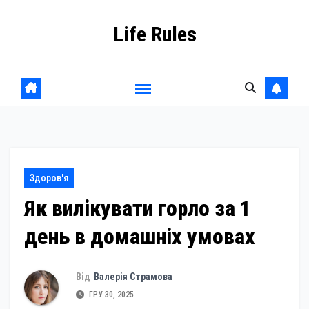
Skip
Life Rules
to
content
Здоров'я
Як вилікувати горло за 1
день в домашніх умовах
Від
Валерія Страмова
ГРУ 30, 2025