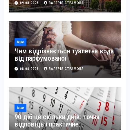
09.08.2026
ВАЛЕРІЯ СТРАМОВА
Інше
Чим відрізняється туалетна вода
від парфумованої
08.08.2026
ВАЛЕРІЯ СТРАМОВА
Інше
90 діб це скільки днів: точна
відповідь і практичне