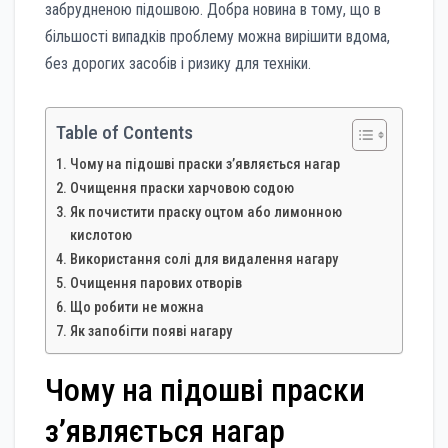
забрудненою підошвою. Добра новина в тому, що в
більшості випадків проблему можна вирішити вдома,
без дорогих засобів і ризику для техніки.
Table of Contents
Чому на підошві праски з’являється нагар
Очищення праски харчовою содою
Як почистити праску оцтом або лимонною
кислотою
Використання солі для видалення нагару
Очищення парових отворів
Що робити не можна
Як запобігти появі нагару
Чому на підошві праски
з’являється нагар