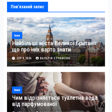
Пов’язаний запис
Інше
Найбільші міста Великої Британії:
що про них варто знати
СЕР 9, 2026
ВАЛЕРІЯ СТРАМОВА
Інше
Чим відрізняється туалетна вода
від парфумованої