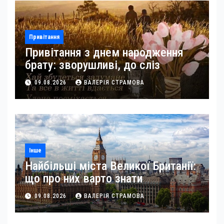
Привітання
Привітання з днем народження
брату: зворушливі, до сліз
09.08.2026
ВАЛЕРІЯ СТРАМОВА
Інше
Найбільші міста Великої Британії:
що про них варто знати
09.08.2026
ВАЛЕРІЯ СТРАМОВА