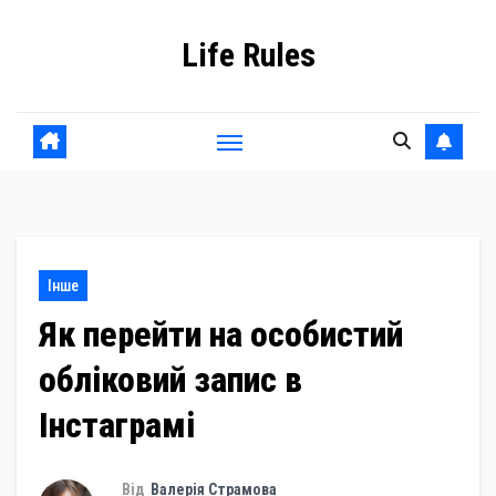
Skip
Life Rules
to
content
Інше
Як перейти на особистий
обліковий запис в
Інстаграмі
Від
Валерія Страмова