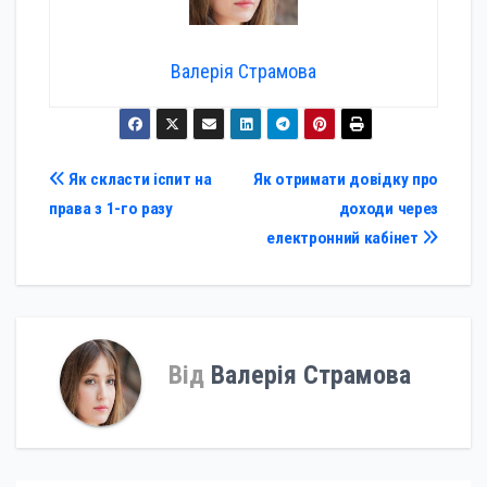
Валерія Страмова
Навігація
Як скласти іспит на
Як отримати довідку про
права з 1-го разу
доходи через
записів
електронний кабінет
Від
Валерія Страмова