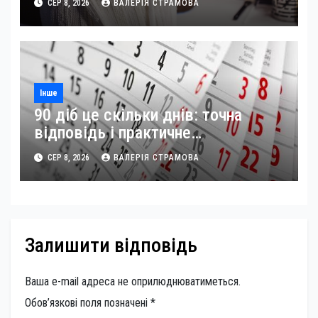
СЕР 8, 2026
ВАЛЕРІЯ СТРАМОВА
Інше
90 діб це скільки днів: точна
відповідь і практичне
застосування
СЕР 8, 2026
ВАЛЕРІЯ СТРАМОВА
Залишити відповідь
Ваша e-mail адреса не оприлюднюватиметься.
Обов’язкові поля позначені
*